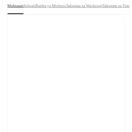
Muhtasari
Jedwali
Ratiba ya Michezo
Takwimu za Wachezaji
Takwimu za Timu