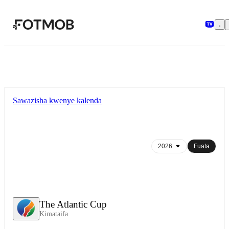
Ruka hadi maudhui kuu
Sawazisha kwenye kalenda
Fuata
The Atlantic Cup
Kimataifa