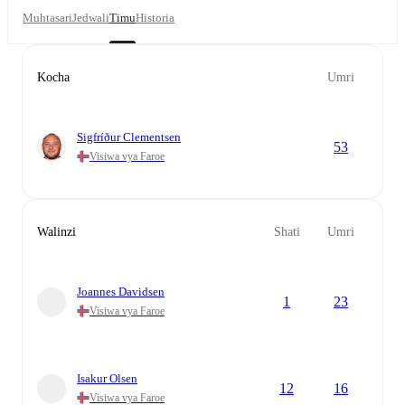
Muhtasari
Jedwali
Timu
Historia
Kocha
Umri
Sigfríður Clementsen
53
Visiwa vya Faroe
Walinzi
Shati
Umri
Joannes Davidsen
1
23
Visiwa vya Faroe
Isakur Olsen
12
16
Visiwa vya Faroe