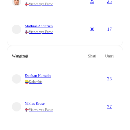
25
25
Visiwa vya Faroe
Mathias Andersen
30
17
Visiwa vya Faroe
Wangizaji
Shati
Umri
Esteban Hurtado
23
Kolombia
Niklas Kruse
27
Visiwa vya Faroe