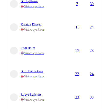
Bui Egilsson
7
30
Visiwa vya Faroe
Kristian Eliasen
11
24
Visiwa vya Faroe
Fridi Holm
17
23
Visiwa vya Faroe
Gutti Dahl-Olsen
22
24
Visiwa vya Faroe
Rogvi Egilstoft
23
33
Visiwa vya Faroe