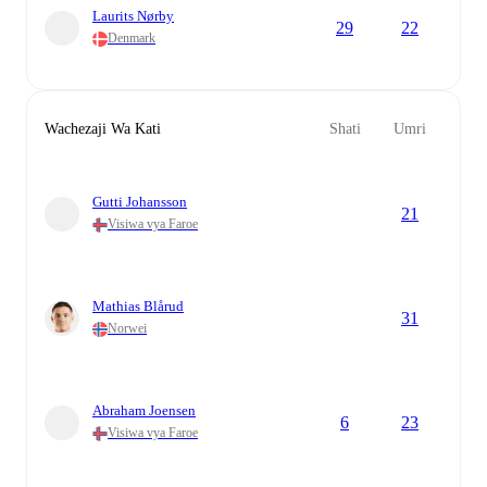
Laurits Nørby
29
22
Denmark
Wachezaji Wa Kati
Shati
Umri
Gutti Johansson
21
Visiwa vya Faroe
Mathias Blårud
31
Norwei
Abraham Joensen
6
23
Visiwa vya Faroe