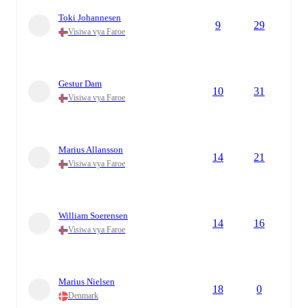
Toki Johannesen
9
29
Visiwa vya Faroe
Gestur Dam
10
31
Visiwa vya Faroe
Marius Allansson
14
21
Visiwa vya Faroe
William Soerensen
14
16
Visiwa vya Faroe
Marius Nielsen
18
0
Denmark