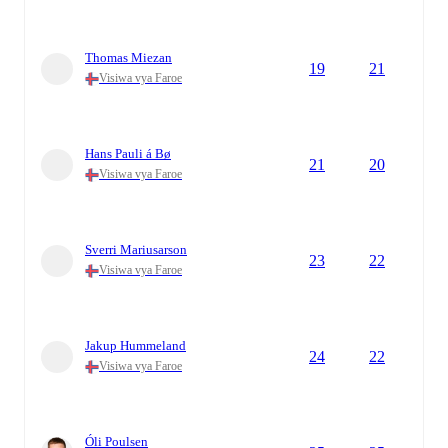
Thomas Miezan
19
21
Visiwa vya Faroe
Hans Pauli á Bø
21
20
Visiwa vya Faroe
Sverri Mariusarson
23
22
Visiwa vya Faroe
Jakup Hummeland
24
22
Visiwa vya Faroe
Óli Poulsen