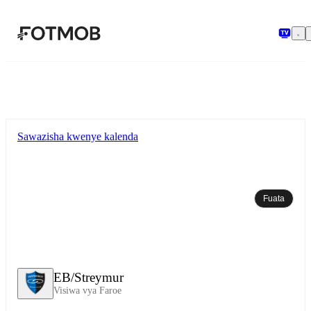
Ruka hadi maudhui kuu
Sawazisha kwenye kalenda
Fuata
EB/Streymur
Visiwa vya Faroe