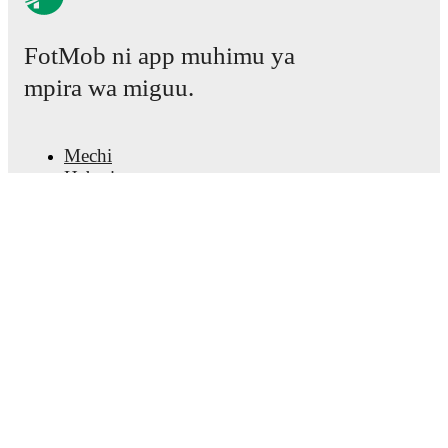
FotMob ni app muhimu ya
mpira wa miguu.
Mechi
Habari
Kituo cha Uhamisho
Tetesi
Ratiba ya TV
Kuhusu sisi
Fursa za Ajira
Tangaza
Lineup Builder
FAQ
Pangilio la FIFA kwa Wanaume
Orodha za FIFA kwa Wanawake
Mtabiri
Jarida