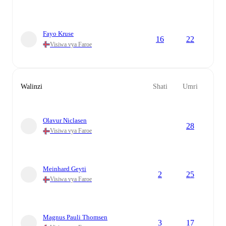
Fayo Kruse
16
22
Visiwa vya Faroe
Walinzi
Shati
Umri
Olavur Niclasen
28
Visiwa vya Faroe
Meinhard Geyti
2
25
Visiwa vya Faroe
Magnus Pauli Thomsen
3
17