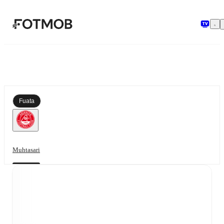
Ruka hadi maudhui kuu
Fuata
Muhtasari