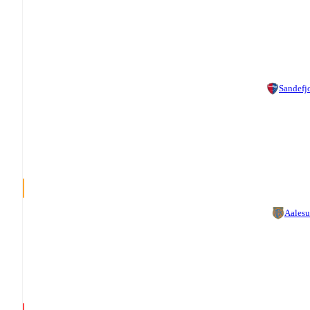
Sandefj
Aales