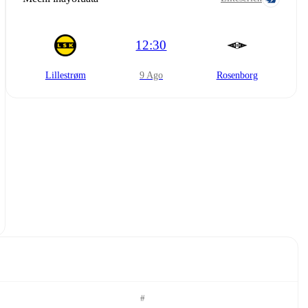
12:30
Lillestrøm
9 Ago
Rosenborg
#