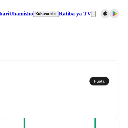
bari
Uhamisho
Ratiba ya TV
Kuhusu sisi
Sawazisha kwenye kalenda
Fuata