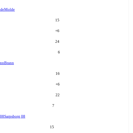
de
Molde
15
+
6
24
6
ann
Brann
16
+
6
22
7
 08
Sarpsborg 08
15