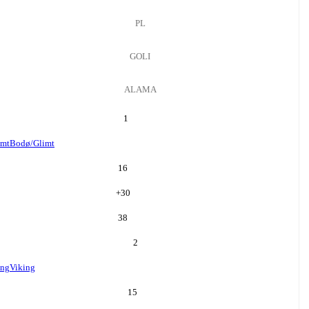
PL
GOLI
ALAMA
1
imt
Bodø/Glimt
16
+
30
38
2
ing
Viking
15