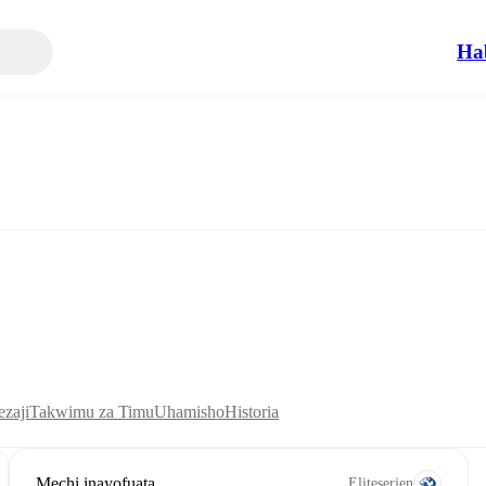
Ha
zaji
Takwimu za Timu
Uhamisho
Historia
Mechi inayofuata
Eliteserien