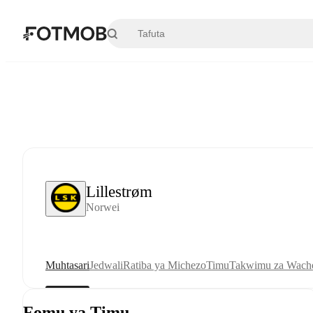
Ruka hadi maudhui kuu
Lillestrøm
Norwei
Muhtasari
Jedwali
Ratiba ya Michezo
Timu
Takwimu za Wache
Fomu ya Timu