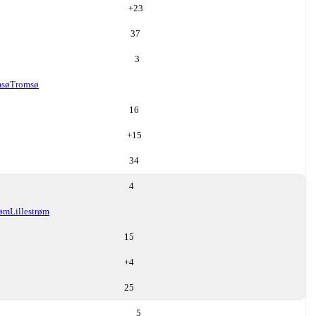
+
23
37
3
msø
Tromsø
16
+
15
34
4
røm
Lillestrøm
15
+
4
25
5