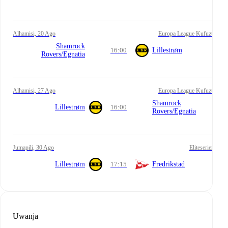
Alhamisi, 20 Ago
Europa League Kufuzu
Shamrock
16:00
Lillestrøm
Rovers/Egnatia
Alhamisi, 27 Ago
Europa League Kufuzu
Shamrock
Lillestrøm
16:00
Rovers/Egnatia
Jumapili, 30 Ago
Eliteserien
Lillestrøm
17:15
Fredrikstad
Uwanja