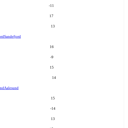
-11
17
13
ord
Sandefjord
16
-9
15
14
und
Aalesund
15
-14
13