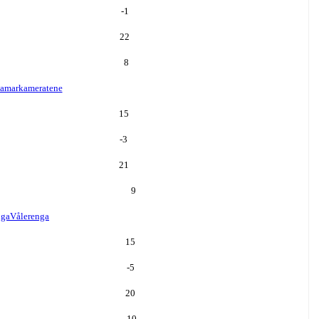
-1
22
8
amarkameratene
15
-3
21
9
nga
Vålerenga
15
-5
20
10