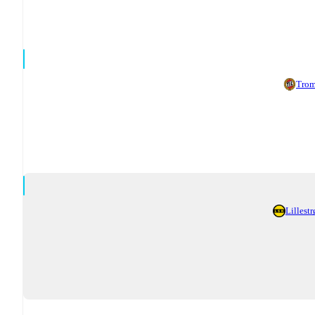
Tro
Lillest