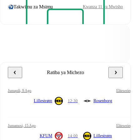
Takwimu za Msimu
Kwanza 11 ya Mwisho
Ratiba ya Michezo
Jumapili, 9 Ago
Eliteserien
Lillestrøm
12:30
Rosenborg
Jumamosi, 15 Ago
Eliteserien
KFUM
14:00
Lillestrøm