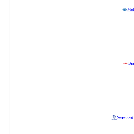
Mol
Br
Sarpsborg