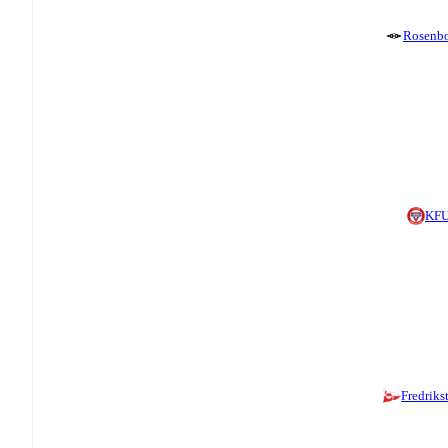
Rosenb
KF
Fredriks