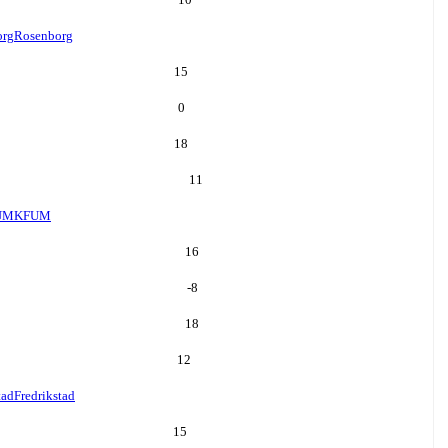
org
Rosenborg
15
0
18
11
UM
KFUM
16
-8
18
12
tad
Fredrikstad
15