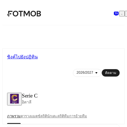
ข้ามไปยังเนื้อหาหลัก
ซิงค์ไปยังปฏิทิน
ติดตาม
Serie C
อิตาลี
ภาพรวม
ตาราง
แมตช์
สถิตินักเตะ
สถิติทีม
การย้ายทีม