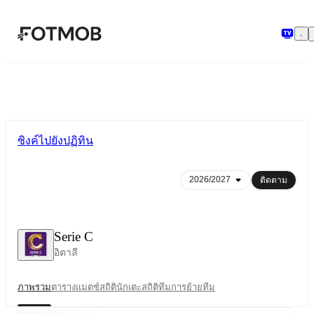
ข้ามไปยังเนื้อหาหลัก
ซิงค์ไปยังปฏิทิน
ติดตาม
Serie C
อิตาลี
ภาพรวม
ตาราง
แมตช์
สถิตินักเตะ
สถิติทีม
การย้ายทีม