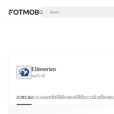
ข้ามไปยังเนื้อหาหลัก
Eliteserien
นอร์เวย์
ภาพรวม
ตาราง
แมตช์
สถิตินักเตะ
สถิติทีม
การย้ายทีม
ฤดู