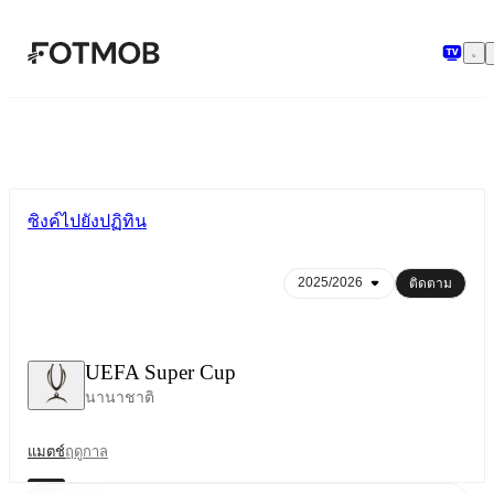
ข้ามไปยังเนื้อหาหลัก
ซิงค์ไปยังปฏิทิน
ติดตาม
UEFA Super Cup
นานาชาติ
แมตช์
ฤดูกาล