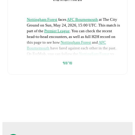
Nottingham Forest
faces
AFC Bournemouth
at
The City
Ground
on
Sun, May 24, 2026, 15:00 UTC
.
This match is
part of the
Premier League
. You can check the recent
head-to-head encounters, as well as full H2H record on
this page to see how
Nottingham Forest
and
AFC
Bournemouth
have fared against each other in the past.
On FotMob, you can follow the
Nottingham Forest
vs
AFC Bournemouth
live score with a full set of match
ขยาย
features, including:
Live updates: Every goal, card, substitution and key
moment instantly delivered on FotMob.
Real-time extensive stats powered by Opta:
Possession, shots, corners, big chances created, xG,
momentum, and shot maps.
The lineups are:
Nottingham Forest
(4-4-2)
:
Matz Sels
-
Jair Cunha
,