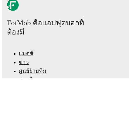
Nikola Milenkovic
,
Morato
,
Neco Williams
-
Omari
Hutchinson
,
Elliot Anderson
,
Ibrahim Sangaré
,
Morgan Gibbs-White
-
Igor Jesus
,
Chris Wood
.
FotMob คือแอปฟุตบอลที่
AFC Bournemouth
(4-2-3-1)
:
Djordje Petrovic
-
Adam
Smith
,
James Hill
,
Marcos Senesi
,
Adrien Truffert
-
ต้องมี
Tyler Adams
,
Alex Tóth
-
Marcus Tavernier
,
Junior
Kroupi
,
Rayan
-
Evanilson
.
แมตช์
Nottingham Forest
does not have any unavailable
players.
Unavailable players for
AFC Bournemouth
:
ข่าว
Álex Jiménez
(
injury
)
,
Ryan Christie
(
suspension
)
.
ศูนย์ย้ายทีม
ข่าวลือ
Team form & Head-to-head history: Compare recent
results and see how
Nottingham Forest
and
AFC
ผังรายการทีวี
Bournemouth
have performed against each other.
The
เกี่ยวกับเรา
current head to head record for the teams are
Nottingham Forest
3
win(s),
AFC Bournemouth
8
สมัครงาน
win(s), and
5
draw(s).
โฆษณา
Lineup Builder
TV and streaming info: Find out where to watch the
FAQ
match.