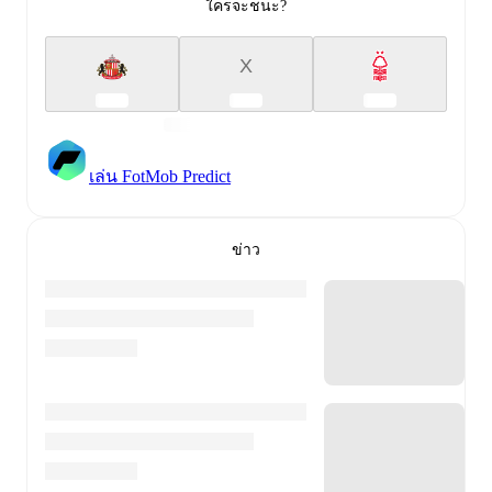
ใครจะชนะ?
X
เล่น FotMob Predict
ข่าว