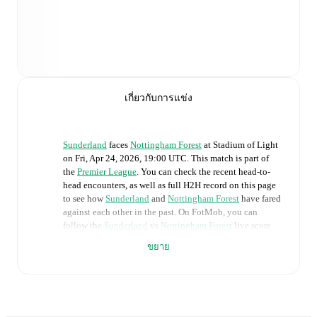
เกี่ยวกับการแข่ง
Sunderland
faces
Nottingham Forest
at
Stadium of Light
on
Fri, Apr 24, 2026, 19:00 UTC
.
This match is part of
the
Premier League
. You can check the recent head-to-
head encounters, as well as full H2H record on this page
to see how
Sunderland
and
Nottingham Forest
have fared
against each other in the past. On FotMob, you can
follow the
Sunderland
vs
Nottingham Forest
live score
with a full set of match features, including:
ขยาย
Live updates: Every goal, card, substitution and key
moment instantly delivered on FotMob.