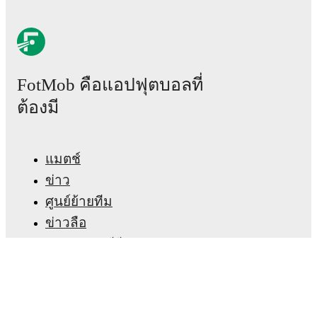
Real-time extensive stats powered by Opta:
Possession, shots, corners, big chances created, xG,
momentum, and shot maps.
The lineups are:
FotMob คือแอปฟุตบอลที่
Sunderland
(4-3-3)
:
Robin Roefs
-
Nordi Mukiele
,
Daniel Ballard
,
Omar Alderete
,
Trai Hume
-
Habib
ต้องมี
Diarra
,
Granit Xhaka
,
Noah Sadiki
-
Chris Rigg
,
Brian
Brobbey
,
Enzo Le Fée
.
Nottingham Forest
(4-4-2)
:
Matz Sels
-
Ola Aina
,
Nikola Milenkovic
,
Jair Cunha
,
Neco Williams
-
แมตช์
Omari Hutchinson
,
Ibrahim Sangaré
,
Elliot Anderson
,
Morgan Gibbs-White
-
Igor Jesus
,
Chris Wood
.
ข่าว
ศูนย์ย้ายทีม
Injury and suspension information are provided on
ข่าวลือ
FotMob ahead of every match, giving you the latest
team news before lineups are announced.
ผังรายการทีวี
เกี่ยวกับเรา
Team form & Head-to-head history: Compare recent
สมัครงาน
results and see how
Sunderland
and
Nottingham
โฆษณา
Forest
have performed against each other.
The current