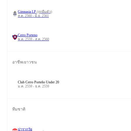
Gimnasia LP
(ถูกยืมตัว)
ส.ค. 2560 - มิ.ย. 2561
Cerro Porteno
พ.ค. 2559 - ส.ค. 2560
อาชีพเยาวชน
Club Cerro Porteño Under 20
ม.ค. 2559 - ธ.ค. 2559
ทีมชาติ
ปารากวัย