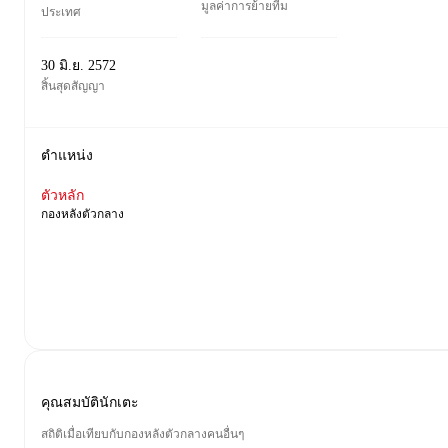
มูลค่าการย้ายทีม
ประเทศ
30 มิ.ย. 2572
สิ้นสุดสัญญา
ตำแหน่ง
ตัวหลัก
กองหลังตัวกลาง
คุณสมบัตินักเตะ
สถิติเมื่อเทียบกับกองหลังตัวกลางคนอื่นๆ