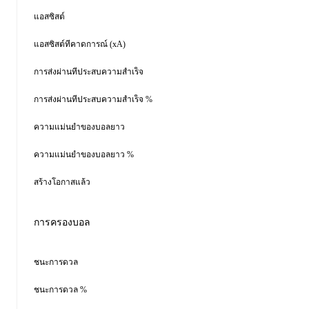
แอสซิสต์
แอสซิสต์ที่คาดการณ์ (xA)
การส่งผ่านที่ประสบความสำเร็จ
การส่งผ่านที่ประสบความสำเร็จ %
ความแม่นยำของบอลยาว
ความแม่นยำของบอลยาว %
สร้างโอกาสแล้ว
การครองบอล
ชนะการดวล
ชนะการดวล %