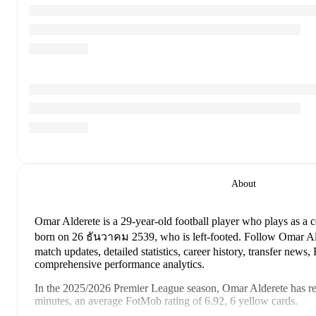
About
Omar Alderete
is a 29-year-old football player who plays as a 
born on 26 ธันวาคม 2539, who is left-footed
.
Follow Omar Ald
match updates, detailed statistics, career history, transfer news
comprehensive performance analytics.
In the
2025/2026
Premier League
season,
Omar Alderete
has r
minutes, an average FotMob rating of 6.92, 6 yellow cards
.