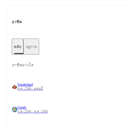
อาชีพ
คลับ
ฤดูกาล
อาชีพอาวุโส
Sunderland
ส.ค. 2568 - ตอนนี้
Getafe
ก.ค. 2566 - ส.ค. 2568