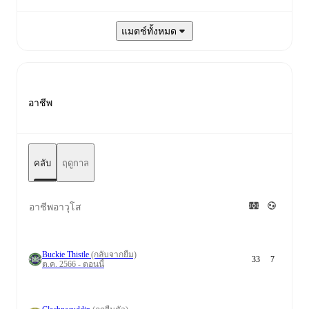
แมตช์ทั้งหมด
อาชีพ
คลับ
ฤดูกาล
อาชีพอาวุโส
Buckie Thistle
(กลับจากยืม)
33
7
ต.ค. 2566 - ตอนนี้