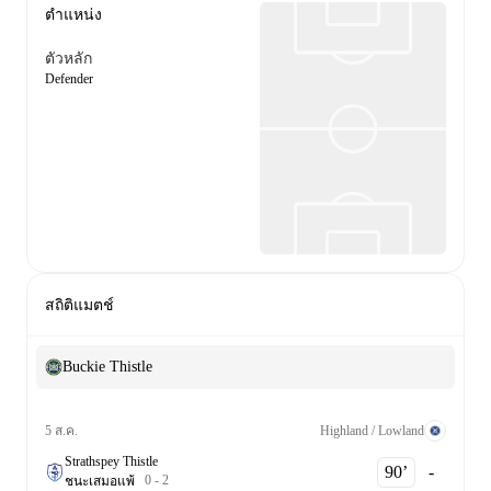
ตำแหน่ง
ตัวหลัก
Defender
สถิติแมตช์
Buckie Thistle
Highland / Lowland
5 ส.ค.
Strathspey Thistle
90‎’‎
-
0
-
2
ชนะ
เสมอ
แพ้