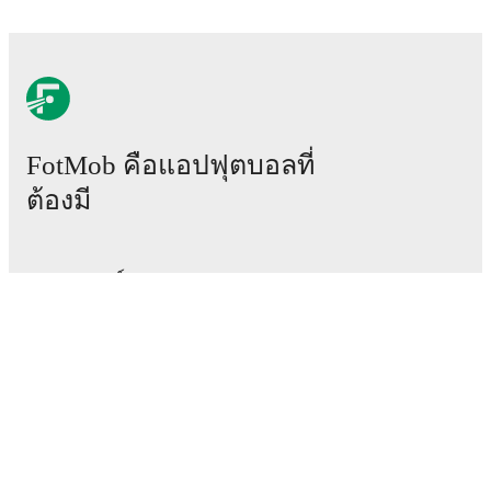
FotMob คือแอปฟุตบอลที่
ต้องมี
แมตช์
ข่าว
ศูนย์ย้ายทีม
ข่าวลือ
ผังรายการทีวี
เกี่ยวกับเรา
สมัครงาน