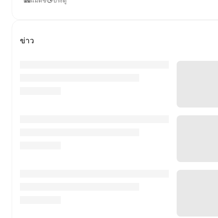
แมตช์
ประตู
ข่าว