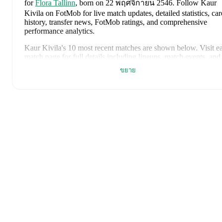
for
Flora Tallinn
, born on 22 พฤศจิกายน 2546
.
Follow Kaur
Kivila on FotMob for live match updates, detailed statistics, car
history, transfer news, FotMob ratings, and comprehensive
performance analytics.
Kaur Kivila
's
10
most recent matches are shown below. Visit e
match page for full details including lineups, match events, and
advanced statistics:
ขยาย
30 กรกฎาคม 2569
:
0
-
1
loss
away at
TNS
(
unused substitu
23 กรกฎาคม 2569
:
1
-
0
win
at home vs
TNS
(
unused
substitute
)
17 กรกฎาคม 2569
:
1
-
2
loss
at home vs
Nomme United
(
9
minutes
,
1 red card
)
14 กรกฎาคม 2569
:
2
-
2
draw
away at
Iberia 1999
(
unused
substitute
)
8 กรกฎาคม 2569
:
2
-
3
loss
at home vs
Iberia 1999
(
unused
substitute
)
2 กรกฎาคม 2569
:
3
-
0
win
away at
FC Kuressaare
(
unuse
substitute
)
28 มิถุนายน 2569
:
2
-
1
win
away at
FCI Levadia
(
unused