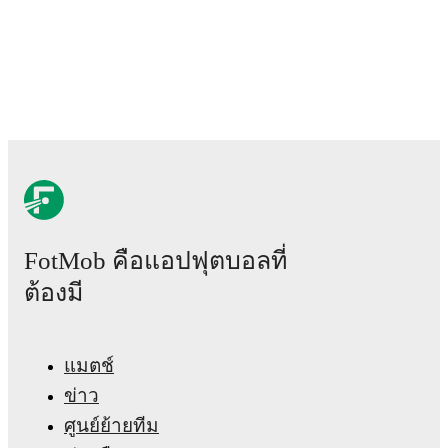
FotMob คือแอปฟุตบอลที่
ต้องมี
แมตช์
ข่าว
ศูนย์ย้ายทีม