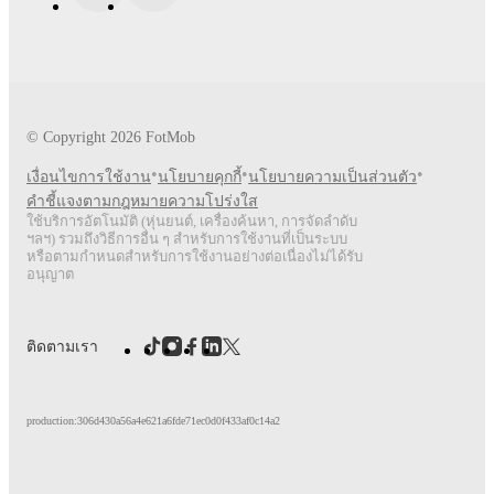
© Copyright
2026
FotMob
•
•
•
เงื่อนไขการใช้งาน
นโยบายคุกกี้
นโยบายความเป็นส่วนตัว
คำชี้แจงตามกฎหมายความโปร่งใส
ใช้บริการอัตโนมัติ (หุ่นยนต์, เครื่องค้นหา, การจัดลำดับ
ฯลฯ) รวมถึงวิธีการอื่น ๆ สำหรับการใช้งานที่เป็นระบบ
หรือตามกำหนดสำหรับการใช้งานอย่างต่อเนื่องไม่ได้รับ
อนุญาต
ติดตามเรา
production:306d430a56a4e621a6fde71ec0d0f433af0c14a2