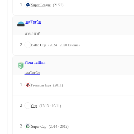
1
Super League
(21/22)
เอสโตเนีย
นานาชาติ
2
Baltic Cup
(2024 · 2020 Estonia)
Flora Tallinn
เอสโตเนีย
1
Premium liiga
(2011)
2
Cup
(12/13 · 10/11)
2
Super Cup
(2014 · 2012)