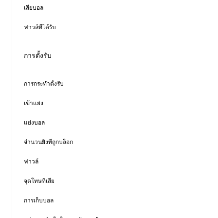
เสียบอล
ฟาวล์ที่ได้รับ
การตั้งรับ
การกระทำตั้งรับ
เข้าแย่ง
แย่งบอล
จำนวนยิงที่ถูกบล็อก
ฟาวล์
จุดโทษที่เสีย
การเก็บบอล