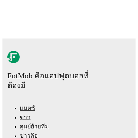
FotMob provides comprehensive coverage of
Karol Mets
, incl
by-match ratings, transfer history, market value trends, and det
Follow Karol Mets to receive notifications about upcoming mat
events.
FotMob คือแอปฟุตบอลที่
ต้องมี
แมตช์
ข่าว
ศูนย์ย้ายทีม
ข่าวลือ