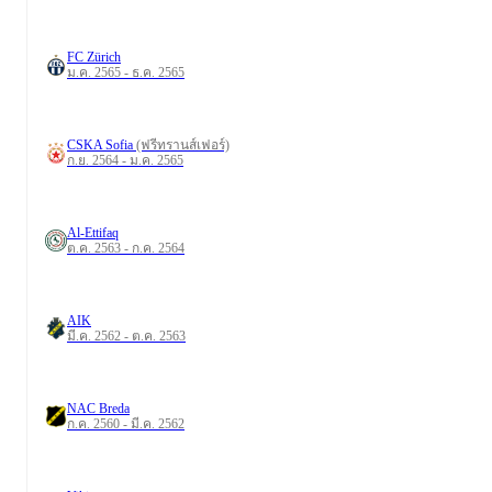
FC Zürich
ม.ค. 2565 - ธ.ค. 2565
CSKA Sofia
(ฟรีทรานส์เฟอร์)
ก.ย. 2564 - ม.ค. 2565
Al-Ettifaq
ต.ค. 2563 - ก.ค. 2564
AIK
มี.ค. 2562 - ต.ค. 2563
NAC Breda
ก.ค. 2560 - มี.ค. 2562