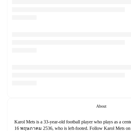
About
Karol Mets
is a 33-year-old football player who plays as a cent
16 พฤษภาคม 2536, who is left-footed
.
Follow Karol Mets on 