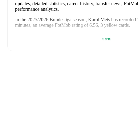
updates, detailed statistics, career history, transfer news, Fot
performance analytics.
In the
2025/2026
Bundesliga
season,
Karol Mets
has recorded
minutes, an average FotMob rating of 6.56, 3 yellow cards
.
Karol Mets
's
10
most recent matches are shown below. Visit eac
ขยาย
including lineups, match events, and advanced statistics:
16 พฤษภาคม 2569
:
1
-
3
loss
at home vs
Wolfsburg
(
unused
3 พฤษภาคม 2569
:
1
-
2
loss
at home vs
Mainz 05
(
90 minu
rating
)
25 เมษายน 2569
:
0
-
2
loss
away at
FC Heidenheim
(
90 min
17 เมษายน 2569
:
1
-
1
draw
at home vs
1. FC Köln
(
90 min
rating
)
11 เมษายน 2569
:
0
-
5
loss
at home vs
Bayern München
(
90
5 เมษายน 2569
:
1
-
1
draw
away at
Union Berlin
(
90 minut
28 กุมภาพันธ์ 2569
:
1
-
0
win
away at
Hoffenheim
(
45 minu
22 กุมภาพันธ์ 2569
:
2
-
1
win
at home vs
Werder Bremen
(
9
14 กุมภาพันธ์ 2569
:
0
-
4
loss
away at
Bayer Leverkusen
(
9