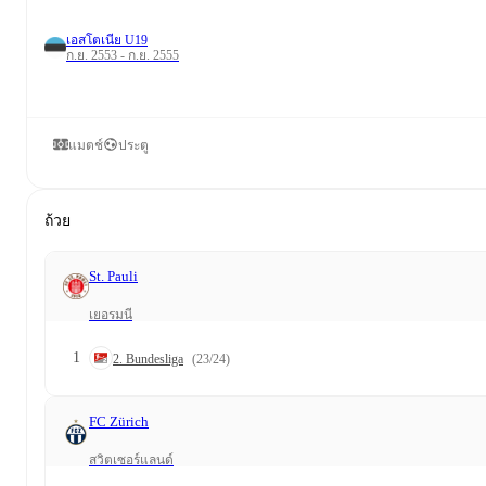
เอสโตเนีย U19
ก.ย. 2553 - ก.ย. 2555
แมตช์
ประตู
ถ้วย
St. Pauli
เยอรมนี
1
2. Bundesliga
(23/24)
FC Zürich
สวิตเซอร์แลนด์