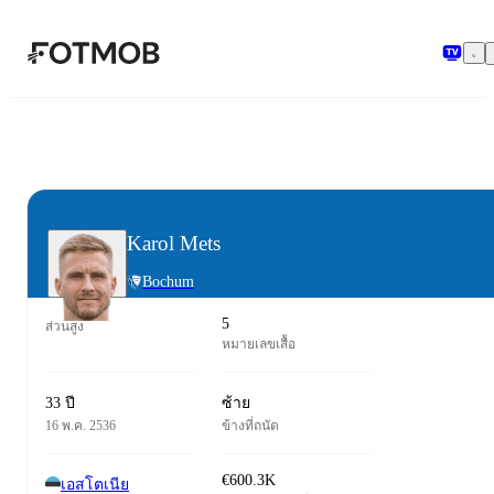
ข้ามไปยังเนื้อหาหลัก
Karol Mets
Bochum
5
ส่วนสูง
หมายเลขเสื้อ
33 ปี
ซ้าย
16 พ.ค. 2536
ข้างที่ถนัด
€600.3K
เอสโตเนีย