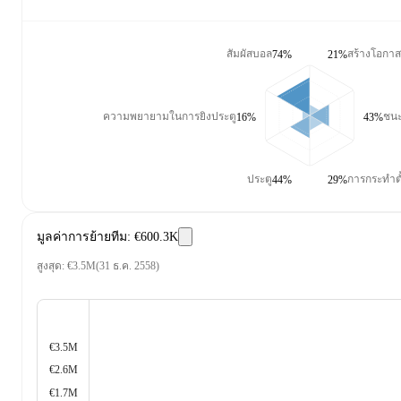
สัมผัสบอล
สร้างโอกาส
74%
21%
ความพยายามในการยิงประตู
ชน
16%
43%
ประตู
การกระทำตั
44%
29%
มูลค่าการย้ายทีม
:
€600.3K
สูงสุด
:
€3.5M
(
31 ธ.ค. 2558
)
€3.5M
€2.6M
€1.7M