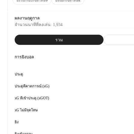
5
2
ยิงในกรอบเขตโทษ
ยิงนอกเขตโทษ
ผลงานฤดูกาล
จำนวนนาทีที่ลงเล่น
:
1,934
รวม
การยิงบอล
ประตู
ประตูที่คาดการณ์ (xG)
xG ที่เข้าประตู (xGOT)
xG ไม่มีจุดโทษ
ยิง