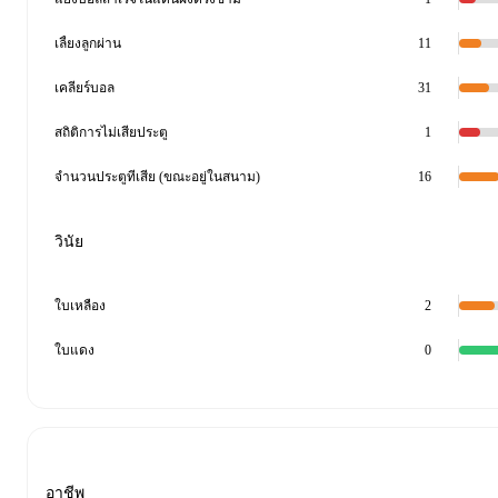
เลี้ยงลูกผ่าน
11
เคลียร์บอล
31
สถิติการไม่เสียประตู
1
จำนวนประตูที่เสีย (ขณะอยู่ในสนาม)
16
วินัย
ใบเหลือง
2
ใบแดง
0
อาชีพ