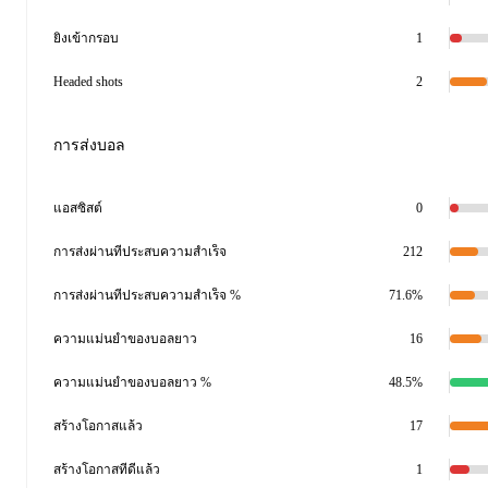
ยิงเข้ากรอบ
1
Headed shots
2
การส่งบอล
แอสซิสต์
0
การส่งผ่านที่ประสบความสำเร็จ
212
การส่งผ่านที่ประสบความสำเร็จ %
71.6%
ความแม่นยำของบอลยาว
16
ความแม่นยำของบอลยาว %
48.5%
สร้างโอกาสแล้ว
17
สร้างโอกาสที่ดีแล้ว
1