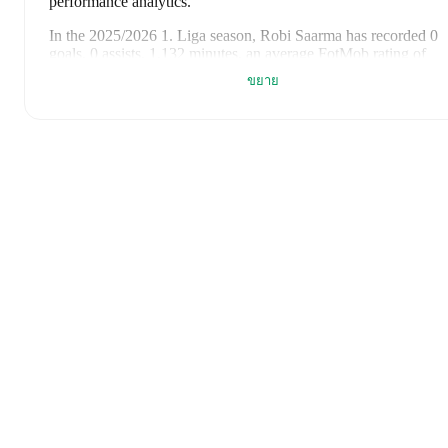
performance analytics.
In the
2025/2026
1. Liga
season,
Robi Saarma
has recorded
0
goals, 0 assists, 1,132 minutes, an average FotMob rating of
6.653499999999999, 2 yellow cards
.
ขยาย
Robi Saarma
's
10
most recent matches are shown below. Visit 
match page for full details including lineups, match events, and
advanced statistics:
9 มิถุนายน 2569
:
1
-
0
win
at home vs
Lithuania
(
71 minute
yellow card
)
6 มิถุนายน 2569
:
1
-
0
win
at home vs
Faroe Islands
(
25
minutes
)
10 พฤษภาคม 2569
:
1
-
3
loss
at home vs
Karvina
(
47 minut
6.2 FotMob rating
)
2 พฤษภาคม 2569
:
2
-
1
win
away at
Karvina
(
unused
substitute
)
25 เมษายน 2569
:
3
-
1
win
at home vs
FC Zlin
(
27 minutes
FotMob rating
)
19 เมษายน 2569
:
1
-
0
win
away at
Viktoria Plzen
(
60 minu
7.0 FotMob rating
)