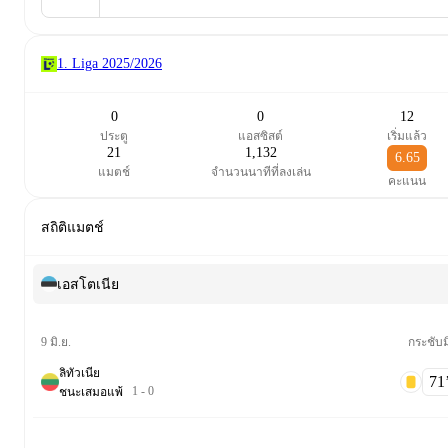
1. Liga
2025/2026
0
0
12
ประตู
แอสซิสต์
เริ่มแล้ว
21
1,132
6.65
แมตช์
จำนวนนาทีที่ลงเล่น
คะแนน
สถิติแมตช์
เอสโตเนีย
กระชับม
9 มิ.ย.
ลิทัวเนีย
71‎’
1
-
0
ชนะ
เสมอ
แพ้