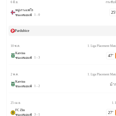
กระชับม
6 มิ.ย.
หมู่เกาะแฟโร
25‎’
1
-
0
ชนะ
เสมอ
แพ้
Pardubice
1. Liga Placement Mat
10 พ.ค.
Karvina
47‎’‎
1
-
3
ชนะ
เสมอ
แพ้
1. Liga Placement Mat
2 พ.ค.
Karvina
ม้าน
1
-
2
ชนะ
เสมอ
แพ้
1. 
25 เม.ย.
FC Zlin
27‎’‎
3
-
1
ชนะ
เสมอ
แพ้