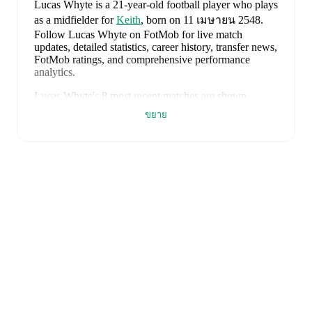
Lucas Whyte
is a 21-year-old football player who plays
as a midfielder
for
Keith
, born on 11 เมษายน 2548
.
Follow Lucas Whyte on FotMob for live match
updates, detailed statistics, career history, transfer news,
FotMob ratings, and comprehensive performance
analytics.
Lucas Whyte
's
8
most recent matches are shown
below. Visit each match page for full details including
ขยาย
lineups, match events, and advanced statistics:
5 สิงหาคม 2569
:
0
-
1
loss
away at
Fraserburgh
(
21
minutes
)
1 สิงหาคม 2569
:
1
-
1
draw
at home vs
Nairn
County
(
unused substitute
)
25 กรกฎาคม 2569
:
1
-
5
loss
away at
Forres
Mechanics
(
unused substitute
)
1 เมษายน 2569
:
1
-
1
draw
away at
Huntly
(
19
minutes
)
25 มีนาคม 2569
:
0
-
2
loss
at home vs
Strathspey
Thistle
(
unused substitute
)
19 พฤศจิกายน 2568
:
1
-
1
draw
away at
Brechin