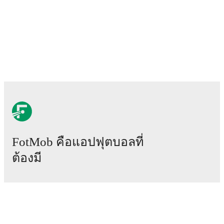
FotMob คือแอปฟุตบอลที่
ต้องมี
แมตช์
ข่าว