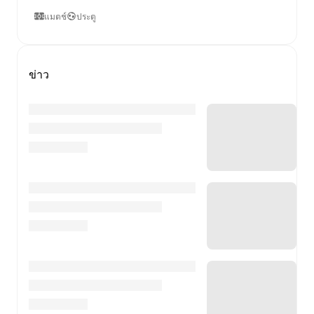
แมตช์
ประตู
ข่าว