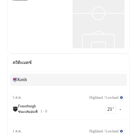
สถิติแมตช์
Keith
Highland / Lowland
5 ส.ค.
Fraserburgh
21‎’‎
-
1
-
0
ชนะ
เสมอ
แพ้
Highland / Lowland
1 ส.ค.