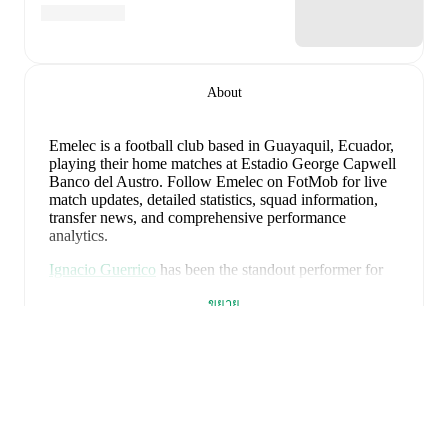
About
Emelec is a football club
based in Guayaquil, Ecuador
,
playing their home matches at Estadio George Capwell
Banco del Austro
.
Follow Emelec on FotMob for live
match updates, detailed statistics, squad information,
transfer news, and comprehensive performance
analytics.
Ignacio Guerrico
has been the standout performer for
Emelec
in league play
this season with a rating of
7.14
.
ขยาย
Aníbal Leguizamón
and
Juan Ruíz
have also impressed
with ratings of
7.07
and
6.93
respectively.
Luca Klimowicz
leads
Emelec
's scoring
in league play
with
5
goals
this season.
Juan Ruíz
has contributed
3
,
while
Ignacio Guerrico
has added
2
.
Francisco Pizzini
is the chief creator for
Emelec
in
league play
with
3
assists
this season.
Angelo Mina
and