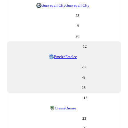
Guayaquil City
Guayaquil City
23
-5
28
12
Emelec
Emelec
23
-9
28
13
Orense
Orense
23