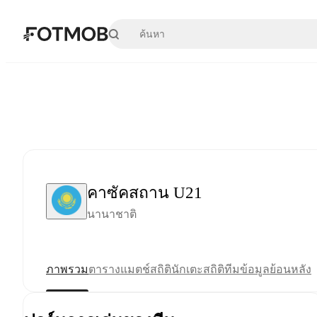
ข้ามไปยังเนื้อหาหลัก
คาซัคสถาน U21
นานาชาติ
ภาพรวม
ตาราง
แมตช์
สถิตินักเตะ
สถิติทีม
ข้อมูลย้อนหลัง