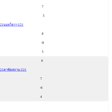
7
5
21
มอลโดวา U21
8
-8
5
6
21
คาซัคสถาน U21
7
-6
4