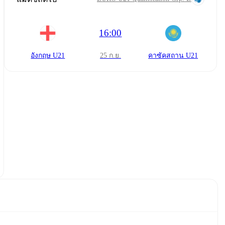
16:00
อังกฤษ U21
25 ก.ย.
คาซัคสถาน U21