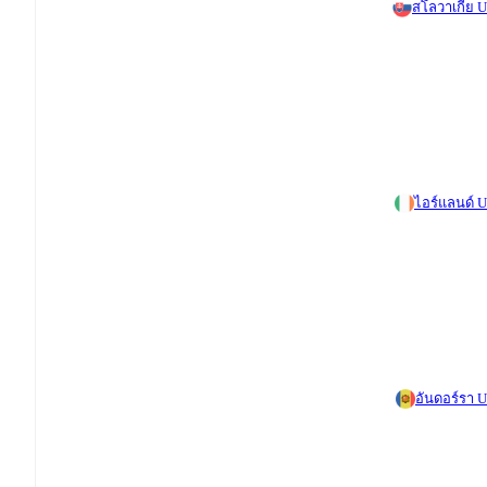
สโลวาเกีย 
ไอร์แลนด์ 
อันดอร์รา 