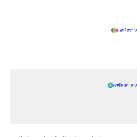
มอลโดวา U
คาซัคสถาน U