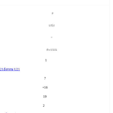
#
แข่ง
=
คะแนน
1
U21
อังกฤษ U21
7
+
16
19
2