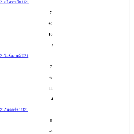
U21
สโลวาเกีย U21
7
+
5
16
3
U21
ไอร์แลนด์ U21
7
-3
11
4
U21
อันดอร์รา U21
8
-4