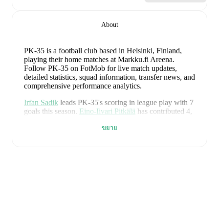
About
PK-35 is a football club
based in Helsinki, Finland
,
playing their home matches at Markku.fi Areena
.
Follow PK-35 on FotMob for live match updates,
detailed statistics, squad information, transfer news, and
comprehensive performance analytics.
Irfan Sadik
leads
PK-35
's scoring
in league play
with
7
goals
this season.
Eino-Iivari Pitkälä
has contributed
4
,
while
Shunta Uchiyama
has added
4
.
ขยาย
PK-35
have been in
strong form
recently, winning
3
of
their last
5
matches (
60
% win rate). They have scored
9
goals
and conceded
6
during this period.
Overall, they
have shown good attacking threat.
In the
Ykkösliiga
,
their recent results include
a
3
-
0
win against
EIF
,
a
3
-
1
win against
KäPa
,
a
1
-
0
win against
FC KTP
,
a
1
-
1
draw with
JIPPO
, and
a
1
-
4
loss to
Haka
.
Recent results for
PK-35
: