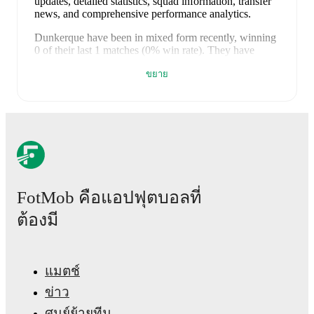
updates, detailed statistics, squad information, transfer
news, and comprehensive performance analytics.
Dunkerque
have been in
mixed form
recently, winning
0
of their last
1
matches (
0
% win rate). They have
scored
2
goals
and conceded
3
during this period.
ขยาย
Overall, they have shown good attacking threat.
However, defensive frailties have been a concern,
conceding an average of 3.0 goals per game.
In the
Ligue 2
, their recent results include
a
2
-
3
loss to
Nancy
.
Recent results for
Dunkerque
:
9 พฤษภาคม 2569
:
Ligue 2
-
2
-
3
loss
at
Nancy
Upcoming fixtures for
Dunkerque
:
FotMob คือแอปฟุตบอลที่
8 สิงหาคม 2569
:
Ligue 2
-
vs
Grenoble
ต้องมี
14 สิงหาคม 2569
:
Ligue 2
-
at
Reims
21 สิงหาคม 2569
:
Ligue 2
-
vs
Montpellier
แมตช์
28 สิงหาคม 2569
:
Ligue 2
-
at
Nancy
ข่าว
4 กันยายน 2569
:
Ligue 2
-
vs
Clermont Foot
ศูนย์ย้ายทีม