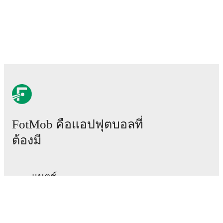
15 สิงหาคม 2569
:
2. Deild
-
vs
KFA
19 สิงหาคม 2569
:
2. Deild
-
at
Hviti Riddarinn
22 สิงหาคม 2569
:
2. Deild
-
vs
Kormákur/Hvöt
29 สิงหาคม 2569
:
2. Deild
-
at
Dalvik/Reynir
5 กันยายน 2569
:
2. Deild
-
vs
Vikingur Olafsvik
Looking ahead,
KFG
have
3
home
games
and
2
away
fixtures
in their next
5
matches.
Upcoming opponents:
KFA
(
home
)
,
Hviti Riddarinn
(
away
)
,
Kormákur/Hvöt
(
home
)
,
Dalvik/Reynir
(
away
)
, and
Vikingur Olafsvik
FotMob คือแอปฟุตบอลที่
(
home
)
.
ต้องมี
KFG
currently sits in
12
th
place in the
2. Deild
with
13
points
from
16
matches
(
4
W
1
D
11
L).
#
Team
P
W
D
L
GD
Pts
แมตช์
1
Haukar
16
11
2
3
+19
35
ข่าว
2
Selfoss
15
8
5
2
+7
29
ศูนย์ย้ายทีม
ข่าวลือ
3
Kari
16
6
8
2
+15
26