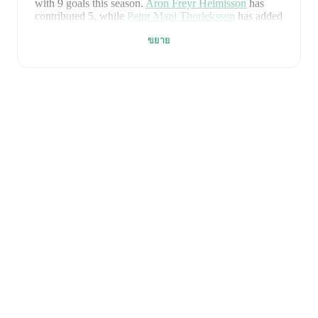
with
9
goals
this season.
Aron Freyr Heimisson
has
contributed
5
, while
Petur Mani Thorleksson
has added
2
.
ขยาย
KFG
have been in
a difficult spell
recently, winning
0
of their last
5
matches (
0
% win rate). They have scored
5
goals
and conceded
17
during this period.
However,
defensive frailties have been a concern, conceding an
average of 3.4 goals per game.
In the
2. Deild
, their
recent results include
a
1
-
5
loss to
Throttur Vogar
,
a
1
-
5
loss to
Kari
,
a
1
-
1
draw with
Magni
,
a
1
-
2
loss to
Haukar
, and
a
1
-
4
loss to
Fjölnir
.
Recent results for
KFG
:
12 กรกฎาคม 2569
:
2. Deild
-
1
-
5
loss
at
Throttur
Vogar
17 กรกฎาคม 2569
:
2. Deild
-
1
-
5
loss
vs
Kari
25 กรกฎาคม 2569
:
2. Deild
-
1
-
1
draw
at
Magni
29 กรกฎาคม 2569
:
2. Deild
-
1
-
2
loss
at
Haukar
8 สิงหาคม 2569
:
2. Deild
-
1
-
4
loss
at
Fjölnir
Upcoming fixtures for
KFG
: