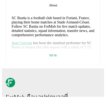
About
SC Bastia is a football club
based in Furiani, France
,
playing their home matches at Stade Armand-Césari
.
Follow SC Bastia on FotMob for live match updates,
detailed statistics, squad information, transfer news, and
comprehensive performance analytics.
Juan Guevara
has been the standout performer for
SC
Bastia
in league play
this season with a rating of
7.15
.
Zakaria Ariss
and
Johny Placide
have also impressed
ขยาย
with ratings of
7.14
and
6.97
respectively.
Félix Tomi
leads
SC Bastia
's scoring
in league play
with
4
goals
this season.
Jérémy Sebas
has contributed
4
, while
Joachim Eickmayer
has added
3
.
Amine Boutrah
is the chief creator for
SC Bastia
in
league play
with
2
assists
this season.
Félix Tomi
and
Alexandre Zaouai
have also been key playmakers with
2
and
2
assists respectively.
FotMob คือแอปฟุตบอลที่
SC Bastia
have been in
mixed form
recently, winning
0
ต้องมี
of their last
1
matches (
0
% win rate). They have scored