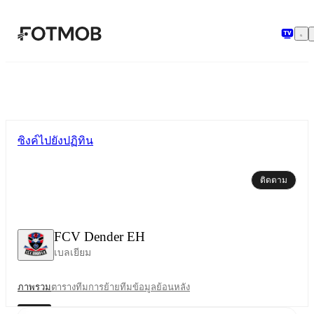
ข้ามไปยังเนื้อหาหลัก
ซิงค์ไปยังปฏิทิน
ติดตาม
FCV Dender EH
เบลเยียม
ภาพรวม
ตาราง
ทีม
การย้ายทีม
ข้อมูลย้อนหลัง