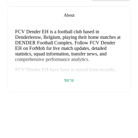
About
FCV Dender EH is a football club
based in
Denderleeuw, Belgium
, playing their home matches at
DENDER Football Complex
.
Follow FCV Dender
EH on FotMob for live match updates, detailed
statistics, squad information, transfer news, and
comprehensive performance analytics.
FCV Dender EH
have been in
mixed form
recently,
winning
0
of their last
3
matches (
0
% win rate). They
ขยาย
have scored
3
goals
and conceded
5
during this period.
In the
Belgian Pro League Playoff Relegation Group
,
they faced
a
1
-
2
loss to
Zulte Waregem
.
In the
Belgian
Pro League Qualification
, they faced
a
2
-
3
loss to
Lommel
, and
a
0
-
0
draw with
Lommel
.
Recent results for
FCV Dender EH
:
9 พฤษภาคม 2569
:
Belgian Pro League Playoff
Relegation Group
-
1
-
2
loss
at
Zulte Waregem