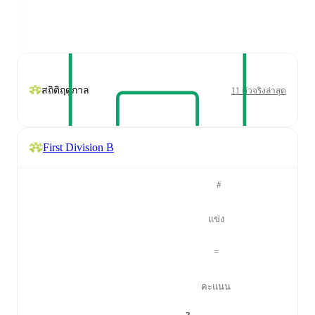
สถิติฤดูกาล
11 ตัวจริงล่าสุด
First Division B
#
แข่ง
=
คะแนน