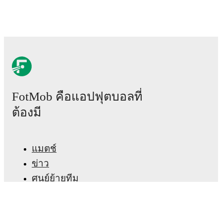
17 พฤษภาคม 2569
:
Belgian Pro League
Qualification
-
2
-
3
loss
at
Lommel
23 พฤษภาคม 2569
:
Belgian Pro League
Qualification
-
0
-
0
draw
vs
Lommel
Upcoming fixtures for
FCV Dender EH
:
14 สิงหาคม 2569
:
First Division B
-
at
Sporting
Hasselt
22 สิงหาคม 2569
:
First Division B
-
vs
Beerschot
FotMob คือแอปฟุตบอลที่
29 สิงหาคม 2569
:
First Division B
-
at
FC Liege
ต้องมี
4 กันยายน 2569
:
First Division B
-
vs
RFC Seraing
11 กันยายน 2569
:
First Division B
-
at
Gent U23
แมตช์
Looking ahead,
FCV Dender EH
have
2
home
games
and
3
away
fixtures
in their next
5
matches.
Upcoming
ข่าว
opponents:
Sporting Hasselt
(
away
)
,
Beerschot
(
home
)
,
ศูนย์ย้ายทีม
FC Liege
(
away
)
,
RFC Seraing
(
home
)
, and
Gent U23
(
away
)
.
ข่าวลือ
FCV Dender EH
's squad consists of
25
players
.
ผังรายการทีวี
Goalkeepers
:
Louis Fortin
(Belgium)
,
Guillaume