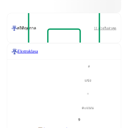
สถิติฤดูกาล
11 ตัวจริงล่าสุด
Ekstraklasa
#
แข่ง
=
คะแนน
9