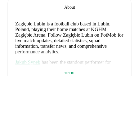
About
Zagłębie Lubin is a football club
based in Lubin,
Poland
, playing their home matches at KGHM
Zagłębie Arena
.
Follow Zagłębie Lubin on FotMob for
live match updates, detailed statistics, squad
information, transfer news, and comprehensive
performance analytics.
Jakub Sypek
has been the standout performer for
Zagłębie Lubin
in league play
this season with a rating
ขยาย
of
8.17
.
Mateusz Grzybek
and
Zlatan Alomerovic
have
also impressed with ratings of
8.13
and
8.06
respectively.
Filip Kocaba
leads
Zagłębie Lubin
's scoring
in league
play
with
1
goal
this season.
Jakub Sypek
has
contributed
1
, while
Marcel Regula
has added
1
.
Mateusz Grzybek
is the chief creator for
Zagłębie
Lubin
in league play
with
1
assist
this season.
Jakub
FotMob คือแอปฟุตบอลที่
Sypek
has also been a key playmaker with
1
.
ต้องมี
Zagłębie Lubin
have been in
inconsistent form
recently,