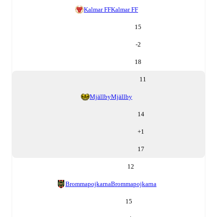
Kalmar FF
Kalmar FF
15
-2
18
11
Mjällby
Mjällby
14
+
1
17
12
Brommapojkarna
Brommapojkarna
15