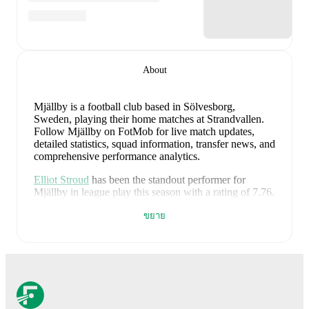
About
Mjällby is a football club
based in Sölvesborg,
Sweden
, playing their home matches at Strandvallen
.
Follow Mjällby on FotMob for live match updates,
detailed statistics, squad information, transfer news, and
comprehensive performance analytics.
Elliot Stroud
has been the standout performer for
Mjällby
in league play
this season with a rating of
7.76
.
Ludwig Thorell
and
Abdoulie Manneh
have also
ขยาย
impressed with ratings of
7.30
and
7.25
respectively.
Jacob Bergström
leads
Mjällby
's scoring
in league play
with
5
goals
this season.
Elliot Stroud
has contributed
3
, while
Abdoulie Manneh
has added
2
.
Abdoulie Manneh
is the chief creator for
Mjällby
in
league play
with
3
assists
this season.
Ludwig Thorell