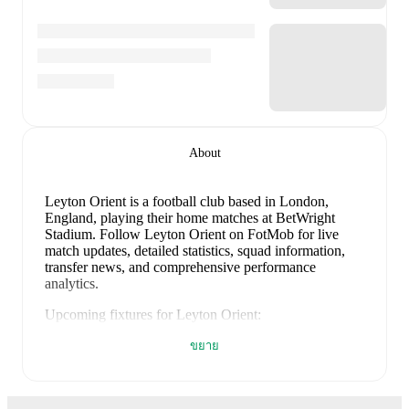
About
Leyton Orient is a football club
based in London,
England
, playing their home matches at BetWright
Stadium
.
Follow Leyton Orient on FotMob for live
match updates, detailed statistics, squad information,
transfer news, and comprehensive performance
analytics.
Upcoming fixtures for
Leyton Orient
:
8 สิงหาคม 2569
:
EFL Cup
-
vs
Oxford Utd
ขยาย
15 สิงหาคม 2569
:
League One
-
vs
Sheff Wed
22 สิงหาคม 2569
:
League One
-
at
Wigan