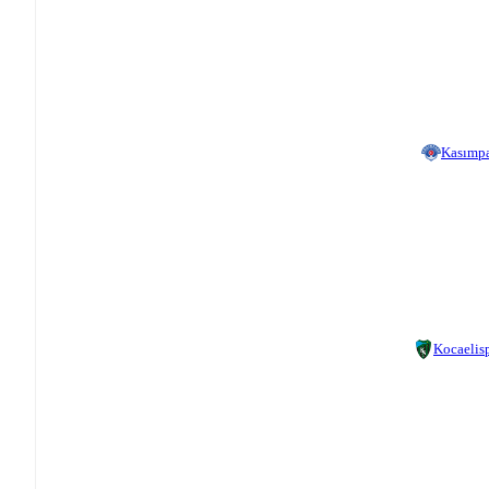
Kasımp
Kocaelis