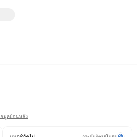
้อมูลย้อนหลัง
แมตช์ถัดไป
กระชับมิตรสโมสร