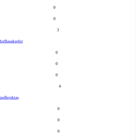
0
0
3
hir
Başakşehir
0
0
0
4
taş
Beşiktaş
0
0
0