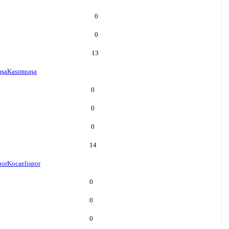
0
0
13
aşa
Kasımpaşa
0
0
0
14
por
Kocaelispor
0
0
0