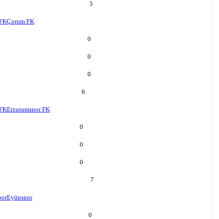
5
FK
Çorum FK
0
0
0
6
 FK
Erzurumspor FK
0
0
0
7
por
Eyüpspor
0