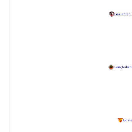
Gaziantep
Gençlerbirl
Gözt