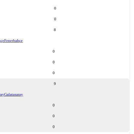
0
0
8
hçe
Fenerbahçe
0
0
0
9
ray
Galatasaray
0
0
0