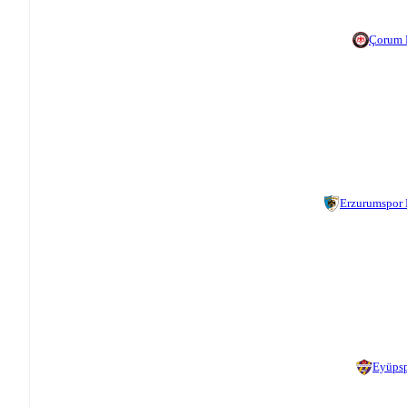
Çorum 
Erzurumspor
Eyüps