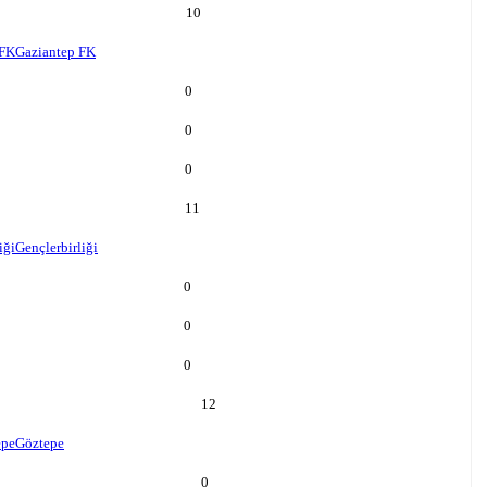
10
 FK
Gaziantep FK
0
0
0
11
iği
Gençlerbirliği
0
0
0
12
epe
Göztepe
0