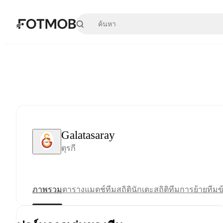
ข้ามไปยังเนื้อหาหลัก
Galatasaray
ตุรกี
ภาพรวม
ตาราง
แมตช์
ทีม
สถิตินักเตะ
สถิติทีม
การย้ายทีม
ข