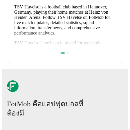
TSV Havelse is a football club
based in Hannover,
Germany
, playing their home matches at Heinz von
Heiden-Arena
.
Follow TSV Havelse on FotMob for
live match updates, detailed statistics, squad
information, transfer news, and comprehensive
performance analytics.
TSV Havelse
have been in
mixed form
recently,
winning
1
of their last
2
matches (
50
% win rate). They
ขยาย
have scored
4
goals
and conceded
8
during this period.
Overall, they have shown good attacking threat.
However, defensive frailties have been a concern,
conceding an average of 4.0 goals per game.
In the
3.
Liga
, their recent results include
a
3
-
2
win against
FC
Schweinfurt
, and
a
1
-
6
loss to
Alemannia Aachen
.
Recent results for
TSV Havelse
:
10 พฤษภาคม 2569
:
3. Liga
-
3
-
2
win
vs
FC
FotMob คือแอปฟุตบอลที่
Schweinfurt
ต้องมี
16 พฤษภาคม 2569
:
3. Liga
-
1
-
6
loss
at
Alemannia Aachen
Upcoming fixtures for
TSV Havelse
: