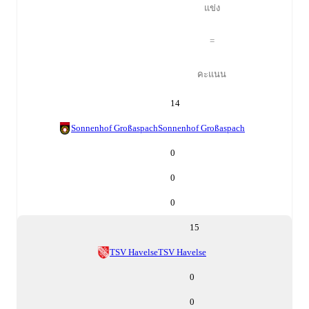
แข่ง
=
คะแนน
14
Sonnenhof Großaspach
Sonnenhof Großaspach
0
0
0
15
TSV Havelse
TSV Havelse
0
0