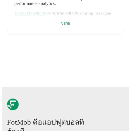
performance analytics.
Victor Hegelund
leads
Middelfart
's scoring
in league
play
with
2
goals
this season.
Aaron Akalé
has
ขยาย
contributed
1
, while
Lasse Thomsen
has added
1
.
Middelfart
have been in
inconsistent form
recently,
winning
2
of their last
5
matches (
40
% win rate). They
have scored
12
goals
and conceded
12
during this
period.
Overall, they have shown good attacking threat.
However, defensive frailties have been a concern,
conceding an average of 2.4 goals per game.
In the
1.
Division Relegation Group
, they faced
a
0
-
4
loss to
HB Køge
,
a
2
-
4
loss to
B 93
, and
a
2
-
3
loss to
Hobro
.
In the
2. Division
, they faced
a
4
-
1
win against
Thisted
,
and
a
4
-
0
win against
Brabrand
.
Recent results for
Middelfart
:
16 พฤษภาคม 2569
:
1. Division Relegation Group
-
0
-
4
loss
vs
HB Køge
23 พฤษภาคม 2569
:
1. Division Relegation Group
FotMob คือแอปฟุตบอลที่
-
2
-
4
loss
vs
B 93
30 พฤษภาคม 2569
:
1. Division Relegation Group