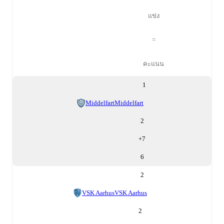
แข่ง
=
คะแนน
1
Middelfart
Middelfart
2
+
7
6
2
VSK Aarhus
VSK Aarhus
2