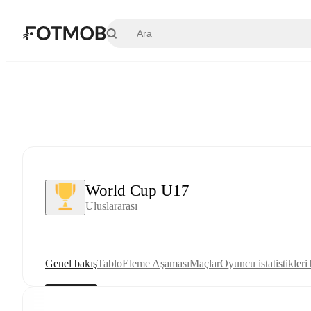
Ana içeriğe geç
World Cup U17
Uluslararası
Genel bakış
Tablo
Eleme Aşaması
Maçlar
Oyuncu istatistikleri