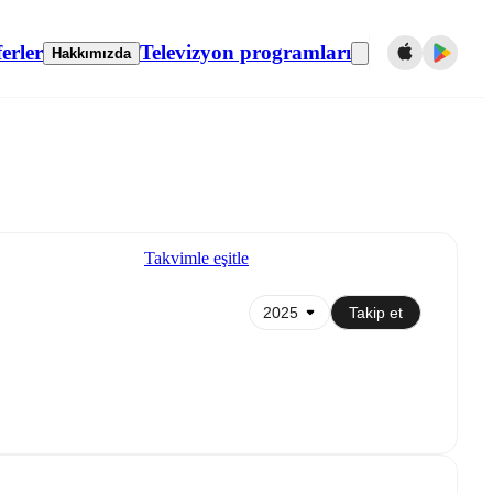
erler
Televizyon programları
Hakkımızda
Takvimle eşitle
Takip et