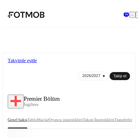
Ana içeriğe geç
Takvimle eşitle
Takip et
Premier Bölüm
İngiltere
Genel bakış
Tablo
Maçlar
Oyuncu istatistikleri
Takım İstatistikleri
Transferler