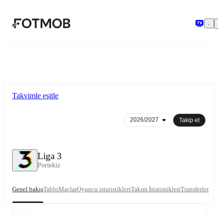
Ana içeriğe geç
Takvimle eşitle
Takip et
Liga 3
Portekiz
Genel bakış
Tablo
Maçlar
Oyuncu istatistikleri
Takım İstatistikleri
Transferler