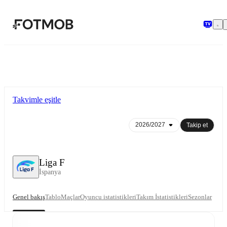
Ana içeriğe geç
Takvimle eşitle
Takip et
Liga F
İspanya
Genel bakış
Tablo
Maçlar
Oyuncu istatistikleri
Takım İstatistikleri
Sezonlar