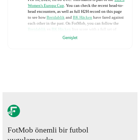
Women's Europa Cup
. You can check the recent head-to-
head encounters, as well as full H2H record on this page
to see how
Breidablik
and
BK Häcken
have fared against
each other in the past. On FotMob, you can follow the
Breidablik
vs
BK Häcken
live score with a full set of
match features, including:
Genişlet
Live updates: Every goal, card, substitution and key
moment instantly delivered on FotMob.
Real-time extensive stats powered by Opta:
Possession, shots, corners, big chances created, xG,
momentum, and shot maps.
The lineups are:
Breidablik
(4-4-1-1)
:
Herdís Gudbjartsdóttir
-
Elísa
Vidarsdóttir
,
Elín Karlsdóttir
,
Helga Einarsdóttir
,
Kristín Árnadóttir
-
Agla María Albertsdóttir
,
Karitas
Tómasdóttir
,
Katie Duong
,
Barbára Sól Gísladóttir
-
FotMob önemli bir futbol
Hrafnhildur Halldórsdóttir
-
Edith Kristjánsdóttir
.
BK Häcken
(4-2-3-1)
:
Fanney Birkisdóttir
-
Tabby
uygulamasıdır.