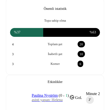
Önemli istatistik
Topa sahip olma
%37
%63
Toplam şut
4
20
İsabetli şut
3
10
Korner
3
6
Etkinlikler
Minute 2
Paulina Nyström
(
0
-
1
)
Gol.
asisti yapan: Helena
2‎’‎