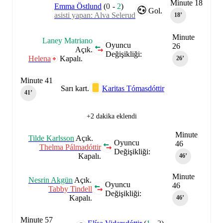
Minute 18
Emma Östlund
(
0
-
2
)
Gol.
asisti yapan: Alva Selerud
18‎’‎
Minute
Laney Matriano
Oyuncu
26
Açık.
Değişikliği:
Helena
Kapalı.
26‎’‎
Minute 41
Sarı kart.
Karitas Tómasdóttir
41‎’‎
+2 dakika eklendi
Minute
Tilde Karlsson
Açık.
Oyuncu
46
Thelma Pálmadóttir
Değişikliği:
Kapalı.
46‎’‎
Minute
Nesrin Akgün
Açık.
Oyuncu
46
Tabby Tindell
Değişikliği:
Kapalı.
46‎’‎
Minute 57