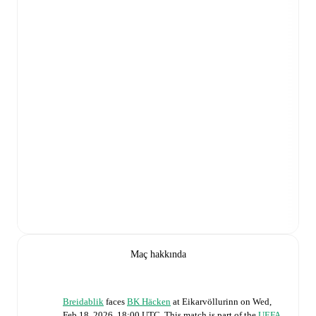
Maç hakkında
Breidablik
faces
BK Häcken
at
Eikarvöllurinn
on
Wed,
Feb 18, 2026, 18:00 UTC
.
This match is part of the
UEFA