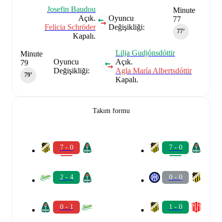
Josefin Baudou
Minute
Açık.
Oyuncu
77
Felicia Schröder
Değişikliği:
77‎’‎
Kapalı.
Lilja Gudjónsdóttir
Minute
Oyuncu
Açık.
79
Değişikliği:
Agla María Albertsdóttir
79‎’‎
Kapalı.
Takım formu
7 - 0
7 - 0
2 - 4
0 - 0
0 - 1
1 - 0