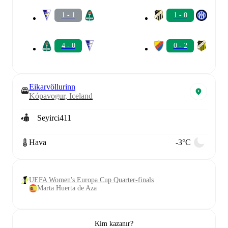
1 - 1
1 - 0
4 - 0
0 - 2
Eikarvöllurinn
Kópavogur, Iceland
Seyirci
411
Hava
-3°C
UEFA Women's Europa Cup Quarter-finals
Marta Huerta de Aza
Kim kazanır?