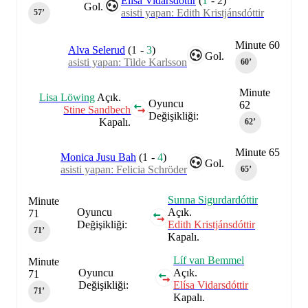
Elísa Vidarsdóttir
(
1
-
2
)
Gol.
asisti yapan: Edith Kristjánsdóttir
57‎’‎
Minute 60
Alva Selerud
(
1
-
3
)
Gol.
asisti yapan: Tilde Karlsson
60‎’‎
Minute
Lisa Löwing
Açık.
Oyuncu
62
Stine Sandbech
Değişikliği:
Kapalı.
62‎’‎
Minute 65
Monica Jusu Bah
(
1
-
4
)
Gol.
asisti yapan: Felicia Schröder
65‎’‎
Sunna Sigurdardóttir
Minute
Oyuncu
Açık.
71
Değişikliği:
Edith Kristjánsdóttir
71‎’‎
Kapalı.
Líf van Bemmel
Minute
Oyuncu
Açık.
71
Değişikliği:
Elísa Vidarsdóttir
71‎’‎
Kapalı.