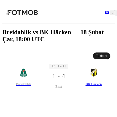
Ana içeriğe geç
Breidablik vs BK Häcken — 18 Şubat
Çar, 18:00 UTC
Takip et
Tpl 1 - 11
1 - 4
Breidablik
BK Häcken
Bitti