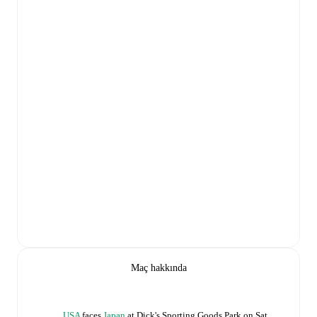
Maç hakkında
USA
faces
Japan
at
Dick's Sporting Goods Park
on
Sat,