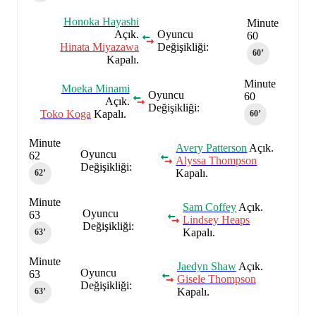
Honoka Hayashi
Minute
Açık.
Oyuncu
60
Hinata Miyazawa
Değişikliği:
60‎’‎
Kapalı.
Minute
Moeka Minami
Oyuncu
60
Açık.
Değişikliği:
Toko Koga
Kapalı.
60‎’‎
Minute
Avery Patterson
Açık.
Oyuncu
62
Alyssa Thompson
Değişikliği:
Kapalı.
62‎’‎
Minute
Sam Coffey
Açık.
Oyuncu
63
Lindsey Heaps
Değişikliği:
Kapalı.
63‎’‎
Minute
Jaedyn Shaw
Açık.
Oyuncu
63
Gisele Thompson
Değişikliği:
Kapalı.
63‎’‎