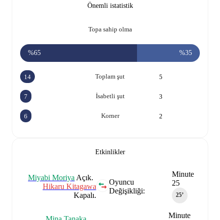
Önemli istatistik
Topa sahip olma
%65
%35
Toplam şut
14
5
İsabetli şut
7
3
Korner
6
2
Etkinlikler
Minute
Miyabi Moriya
Açık.
Oyuncu
25
Hikaru Kitagawa
Değişikliği:
Kapalı.
25‎’‎
Minute
Mina Tanaka