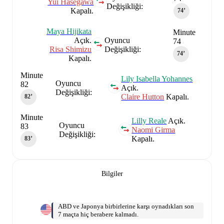
Yui Hasegawa
Değişikliği:
Kapalı.
74‎’‎
Maya Hijikata
Minute
Açık.
Oyuncu
74
Risa Shimizu
Değişikliği:
74‎’‎
Kapalı.
Minute
Lily Isabella Yohannes
Oyuncu
82
Açık.
Değişikliği:
Claire Hutton
Kapalı.
82‎’‎
Minute
Lilly Reale
Açık.
Oyuncu
83
Naomi Girma
Değişikliği:
Kapalı.
83‎’‎
Bilgiler
ABD ve Japonya birbirlerine karşı oynadıkları son
7 maçta hiç berabere kalmadı.