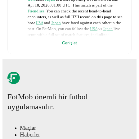
Apr 18, 2026, 01:00 UTC
.
This match is part of the
Friendlies
. You can check the recent head-to-head
encounters, as well as full H2H record on this page to see
how
USA
and
Japan
have fared against each other in the
past. On FotMob, you can follow the
USA
vs
Japan
live
score with a full set of match features, including:
Genişlet
Live updates: Every goal, card, substitution and key
moment instantly delivered on FotMob.
Real-time extensive stats powered by Opta:
Possession, shots, corners, big chances created, xG,
momentum, and shot maps.
FotMob önemli bir futbol
The lineups are:
uygulamasıdır.
USA
(4-4-2)
:
Claudia Dickey
-
Emily Fox
,
Naomi
Girma
,
Tierna Davidson
,
Gisele Thompson
-
Trinity
Rodman
,
Lindsey Heaps
,
Claire Hutton
,
Alyssa
Thompson
-
Sophia Wilson
,
Rose Lavelle
.
Maçlar
Japan
(4-4-2)
:
Chika Hirao
-
Risa Shimizu
,
Toko
Haberler
Koga
,
Saki Kumagai
,
Hikaru Kitagawa
-
Aoba Fujino
,