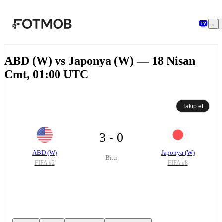
Ana içeriğe geç
ABD (W) vs Japonya (W) — 18 Nisan
Cmt, 01:00 UTC
Takip et
3 - 0
ABD (W)
Japonya (W)
Bitti
FIFA #
2
FIFA #
8