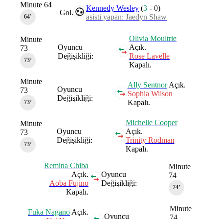
Minute 64
Kennedy Wesley
(
3
-
0
)
Gol.
asisti yapan: Jaedyn Shaw
64‎’‎
Olivia Moultrie
Minute
Oyuncu
Açık.
73
Değişikliği:
Rose Lavelle
73‎’‎
Kapalı.
Minute
Ally Sentnor
Açık.
Oyuncu
73
Sophia Wilson
Değişikliği:
Kapalı.
73‎’‎
Michelle Cooper
Minute
Oyuncu
Açık.
73
Değişikliği:
Trinity Rodman
73‎’‎
Kapalı.
Remina Chiba
Minute
Açık.
Oyuncu
74
Aoba Fujino
Değişikliği:
74‎’‎
Kapalı.
Minute
Fuka Nagano
Açık.
Oyuncu
74