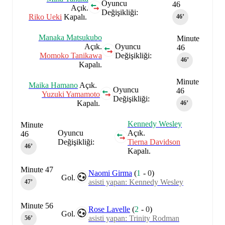
Oyuncu
46
Açık.
Değişikliği:
Riko Ueki
Kapalı.
46‎’‎
Manaka Matsukubo
Minute
Açık.
Oyuncu
46
Momoko Tanikawa
Değişikliği:
46‎’‎
Kapalı.
Minute
Maika Hamano
Açık.
Oyuncu
46
Yuzuki Yamamoto
Değişikliği:
Kapalı.
46‎’‎
Kennedy Wesley
Minute
Oyuncu
Açık.
46
Değişikliği:
Tierna Davidson
46‎’‎
Kapalı.
Minute 47
Naomi Girma
(
1
-
0
)
Gol.
asisti yapan: Kennedy Wesley
47‎’‎
Minute 56
Rose Lavelle
(
2
-
0
)
Gol.
asisti yapan: Trinity Rodman
56‎’‎