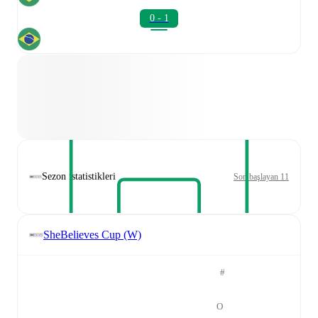
0 - 1
Sezon istatistikleri
Son başlayan 11
SheBelieves Cup (W)
#
O