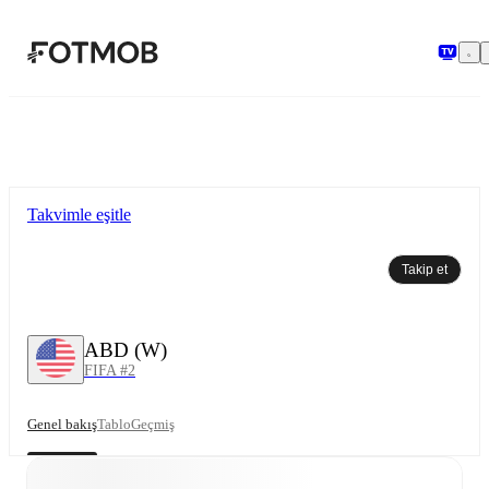
Ana içeriğe geç
Takvimle eşitle
Takip et
ABD (W)
FIFA #2
Genel bakış
Tablo
Geçmiş