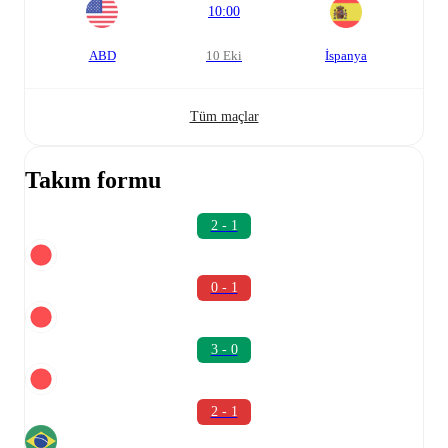
10:00
ABD
10 Eki
İspanya
Tüm maçlar
Takım formu
2 - 1
0 - 1
3 - 0
2 - 1