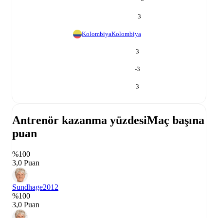
3
Kolombiya
Kolombiya
3
-3
3
Antrenör kazanma yüzdesi
Maç başına
puan
%100
3,0 Puan
Sundhage
2012
%100
3,0 Puan