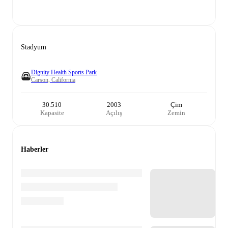
Stadyum
Dignity Health Sports Park
Carson, California
30.510
2003
Çim
Kapasite
Açılış
Zemin
Haberler