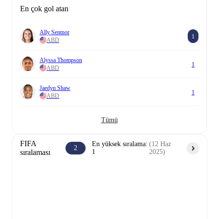
En çok gol atan
Ally Sentnor
1
ABD
Alyssa Thompson
1
ABD
Jaedyn Shaw
1
ABD
Tümü
FIFA
En yüksek sıralama
:
(
12 Haz
2
sıralaması
1
2025
)