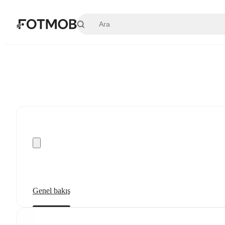
Ana içeriğe geç
Genel bakış