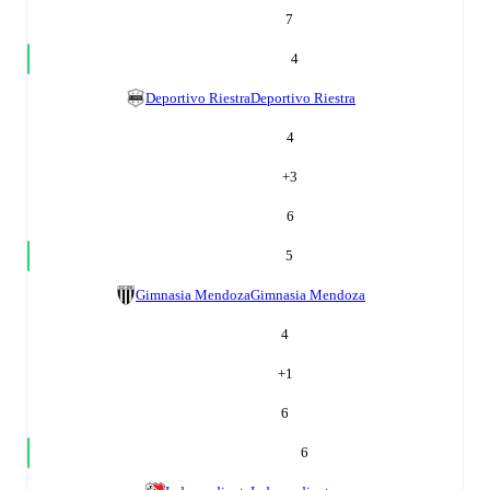
7
4
Deportivo Riestra
Deportivo Riestra
4
+
3
6
5
Gimnasia Mendoza
Gimnasia Mendoza
4
+
1
6
6