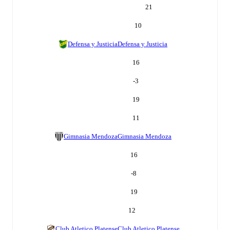
21
10
Defensa y Justicia
Defensa y Justicia
16
-3
19
11
Gimnasia Mendoza
Gimnasia Mendoza
16
-8
19
12
Club Atletico Platense
Club Atletico Platense