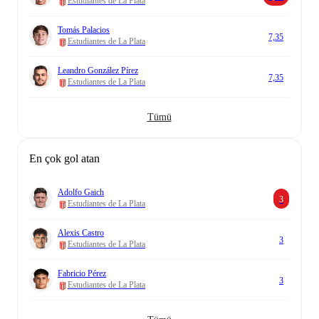
Estudiantes de La Plata
Tomás Palacios
7,35
Estudiantes de La Plata
Leandro González Pírez
7,35
Estudiantes de La Plata
Tümü
En çok gol atan
Adolfo Gaich
3
Estudiantes de La Plata
Alexis Castro
3
Estudiantes de La Plata
Fabricio Pérez
3
Estudiantes de La Plata