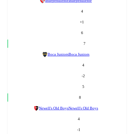
Independiente
Independiente
4
+
1
6
7
Boca Juniors
Boca Juniors
4
-2
5
8
Newell's Old Boys
Newell's Old Boys
4
-1