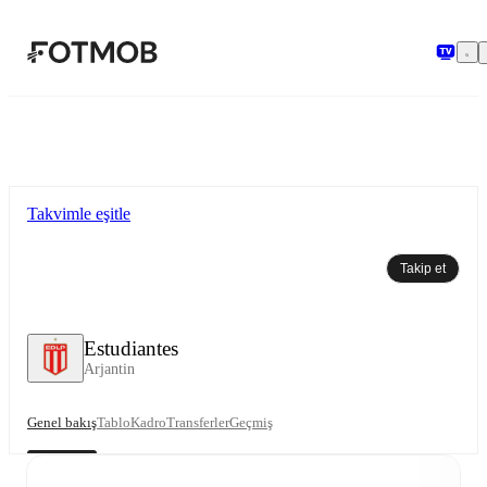
Ana içeriğe geç
Takvimle eşitle
Takip et
Estudiantes
Arjantin
Genel bakış
Tablo
Kadro
Transferler
Geçmiş