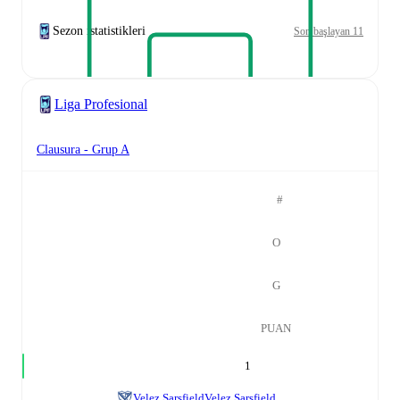
Sezon istatistikleri
Son başlayan 11
Liga Profesional
Clausura - Grup A
#
O
G
PUAN
1
Velez Sarsfield
Velez Sarsfield