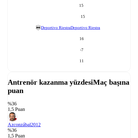
15
15
Deportivo Riestra
Deportivo Riestra
16
-7
11
Antrenör kazanma yüzdesi
Maç başına
puan
%36
1,5 Puan
Azconzábal
2012
%36
1,5 Puan