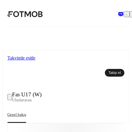
Ana içeriğe geç
Takvimle eşitle
Takip et
Fas U17 (W)
Uluslararası
Genel bakış