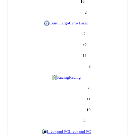
16
2
Cerro Largo
Cerro Largo
7
+
2
11
3
Racing
Racing
7
+
1
10
4
Liverpool FC
Liverpool FC