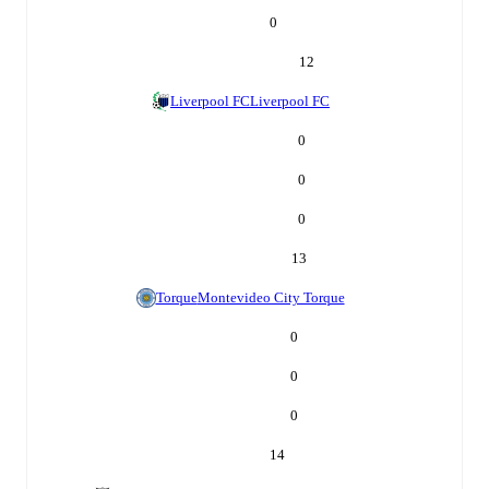
0
12
Liverpool FC
Liverpool FC
0
0
0
13
Torque
Montevideo City Torque
0
0
0
14