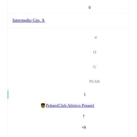
0
Intermedio Grp. A
#
O
G
PUAN
1
Peñarol
Club Atletico Penarol
7
+
9