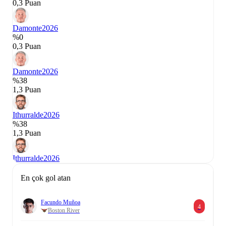
0,3 Puan
Damonte
2026
%0
0,3 Puan
Damonte
2026
%38
1,3 Puan
Ithurralde
2026
%38
1,3 Puan
Ithurralde
2026
En çok gol atan
Facundo Muñoa
4
Boston River