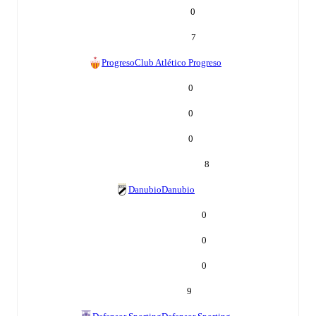
0
7
Progreso
Club Atlético Progreso
0
0
0
8
Danubio
Danubio
0
0
0
9