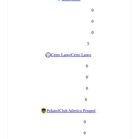
0
0
0
5
Cerro Largo
Cerro Largo
0
0
0
6
Peñarol
Club Atletico Penarol
0
0