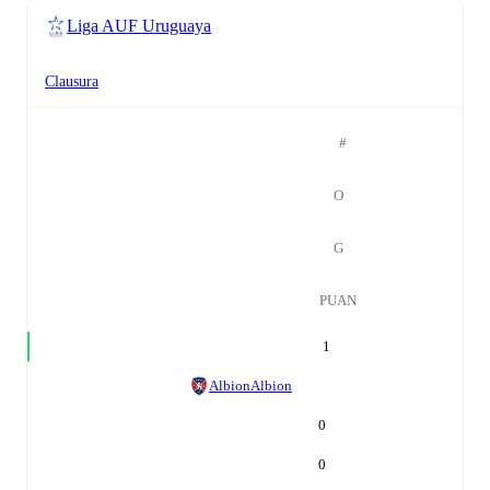
Liga AUF Uruguaya
Clausura
#
O
G
PUAN
1
Albion
Albion
0
0