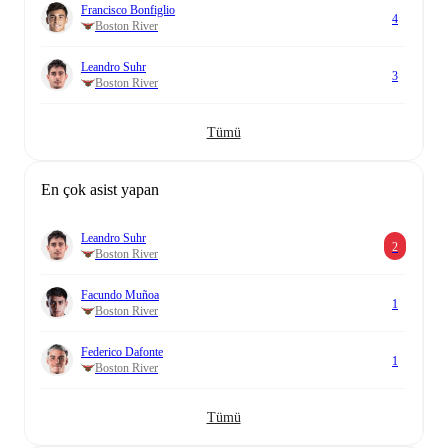
Francisco Bonfiglio
4
Boston River
Leandro Suhr
3
Boston River
Tümü
En çok asist yapan
Leandro Suhr
2
Boston River
Facundo Muñoa
1
Boston River
Federico Dafonte
1
Boston River
Tümü