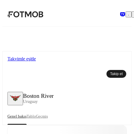
Ana içeriğe geç
Takvimle eşitle
Takip et
Boston River
Uruguay
Genel bakış
Tablo
Geçmiş