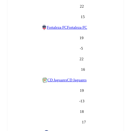
22
15
Fortaleza FC
Fortaleza FC
19
-5
22
16
CD Jaguares
CD Jaguares
19
-13
18
17