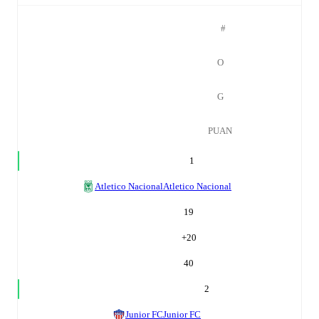
#
O
G
PUAN
1
Atletico Nacional
Atletico Nacional
19
+
20
40
2
Junior FC
Junior FC