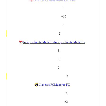
3
+
10
9
2
Independiente Medellin
Independiente Medellin
3
+
3
9
3
Llaneros FC
Llaneros FC
3
+
3