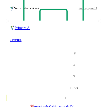
Sezon istatistikleri
Son başlayan 11
Primera A
Clausura
#
O
G
PUAN
1
America de Cali
America de Cali