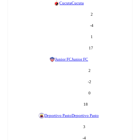
Cucuta
Cucuta
2
-4
1
17
Junior FC
Junior FC
2
-2
0
18
Deportivo Pasto
Deportivo Pasto
3
-4