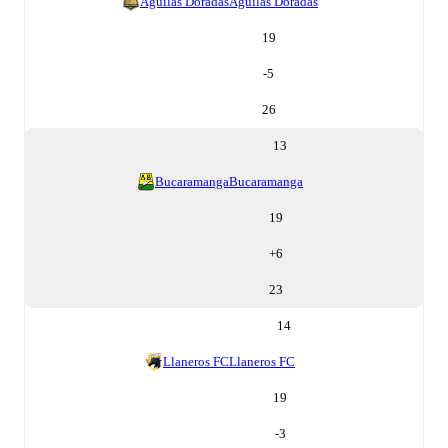
Aguilas Doradas
Aguilas Doradas
19
-5
26
13
Bucaramanga
Bucaramanga
19
+
6
23
14
Llaneros FC
Llaneros FC
19
-3