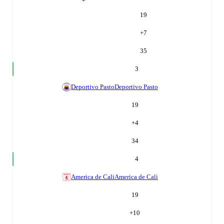
19
+
7
35
3
Deportivo Pasto
Deportivo Pasto
19
+
4
34
4
America de Cali
America de Cali
19
+
10