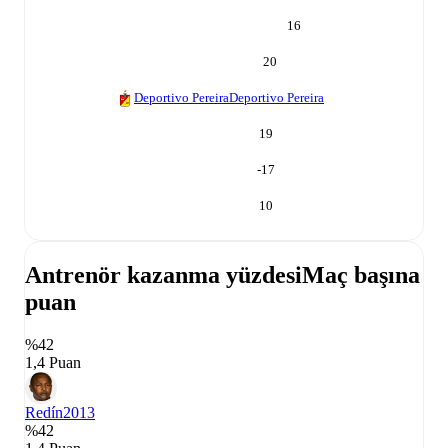
16
20
Deportivo Pereira
Deportivo Pereira
19
-17
10
Antrenör kazanma yüzdesi
Maç başına
puan
%42
1,4 Puan
Redín
2013
%42