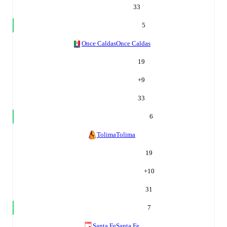
33
5
Once Caldas
Once Caldas
19
+
9
33
6
Tolima
Tolima
19
+
10
31
7
Santa Fe
Santa Fe