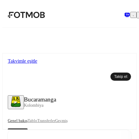
Ana içeriğe geç
Takvimle eşitle
Takip et
Bucaramanga
Kolombiya
Genel bakış
Tablo
Transferler
Geçmiş