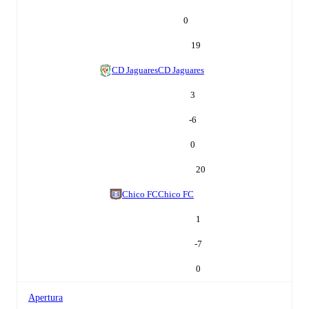
0
19
CD Jaguares
CD Jaguares
3
-6
0
20
Chico FC
Chico FC
1
-7
0
Apertura