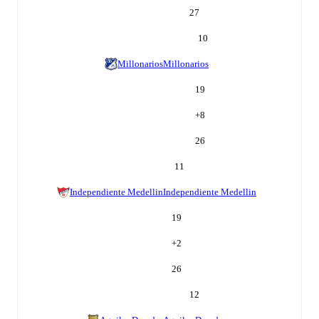
27
10
Millonarios
Millonarios
19
+
8
26
11
Independiente Medellin
Independiente Medellin
19
+
2
26
12