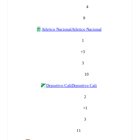
4
9
Atletico Nacional
Atletico Nacional
1
+
3
3
10
Deportivo Cali
Deportivo Cali
2
+
1
3
11