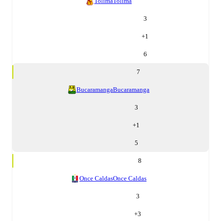
Tolima
Tolima
3
+
1
6
7
Bucaramanga
Bucaramanga
3
+
1
5
8
Once Caldas
Once Caldas
3
+
3