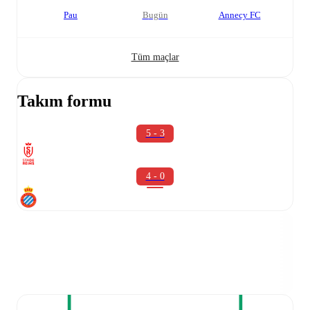
Pau
bugün
Annecy FC
Tüm maçlar
Takım formu
5 - 3
4 - 0