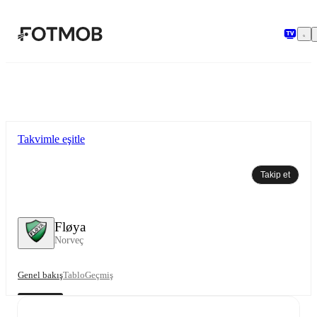
Ana içeriğe geç
Takvimle eşitle
Takip et
Fløya
Norveç
Genel bakış
Tablo
Geçmiş