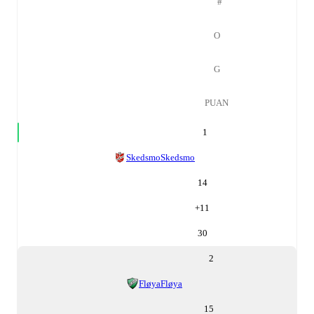
#
O
G
PUAN
1
Skedsmo
Skedsmo
14
+
11
30
2
Fløya
Fløya
15