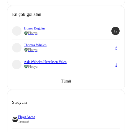
En çok gol atan
Hunor Bogdán
12
Floeya
Thomas Whalen
6
Floeya
Ask Wilhelm Henriksen Valen
4
Floeya
Tümü
Stadyum
Fløya Arena
Tromsø