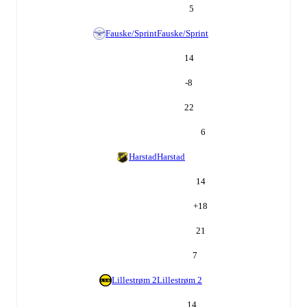
5
Fauske/Sprint
Fauske/Sprint
14
-8
22
6
Harstad
Harstad
14
+
18
21
7
Lillestrøm 2
Lillestrøm 2
14