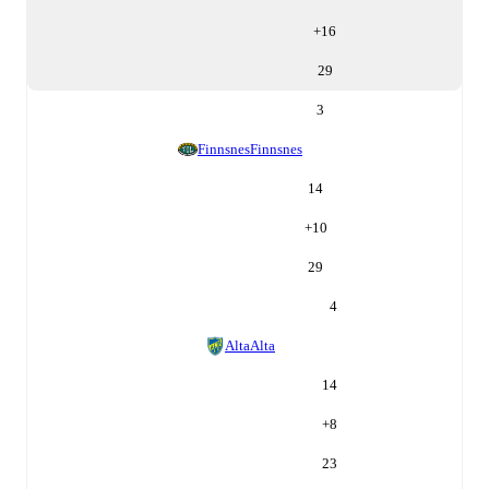
+
16
29
3
Finnsnes
Finnsnes
14
+
10
29
4
Alta
Alta
14
+
8
23