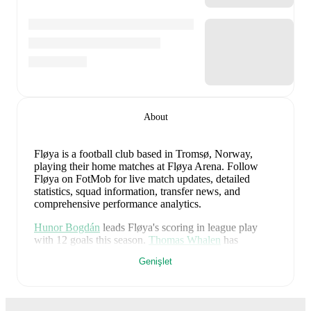
About
Fløya is a football club
based in Tromsø, Norway
,
playing their home matches at Fløya Arena
.
Follow
Fløya on FotMob for live match updates, detailed
statistics, squad information, transfer news, and
comprehensive performance analytics.
Hunor Bogdán
leads
Fløya
's scoring
in league play
with
12
goals
this season.
Thomas Whalen
has
contributed
6
, while
Ask Wilhelm Henriksen Valen
has
Genişlet
added
4
.
Fløya
have been in
strong form
recently, winning
3
of
their last
5
matches (
60
% win rate). They have scored