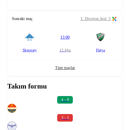
Sonraki maç
3. Divisjon Avd. 5
13:00
Skjervøy
15 Ağu
Fløya
Tüm maçlar
Takım formu
4 - 0
3 - 1