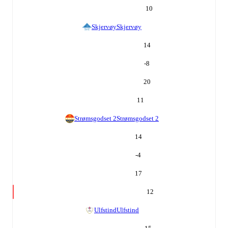
10
Skjervøy
Skjervøy
14
-8
20
11
Strømsgodset 2
Strømsgodset 2
14
-4
17
12
Ulfstind
Ulfstind