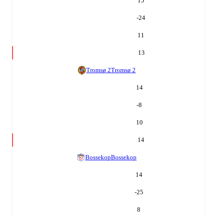
15
-24
11
13
Tromsø 2
Tromsø 2
14
-8
10
14
Bossekop
Bossekop
14
-25
8