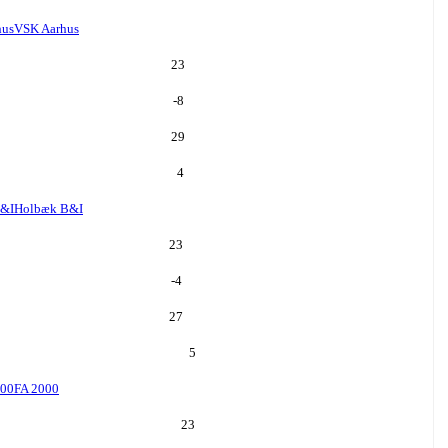
hus
VSK Aarhus
23
-8
29
4
B&I
Holbæk B&I
23
-4
27
5
000
FA 2000
23