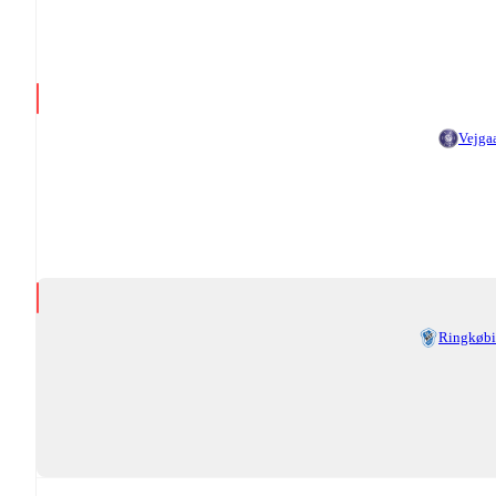
Vejga
Ringkøb