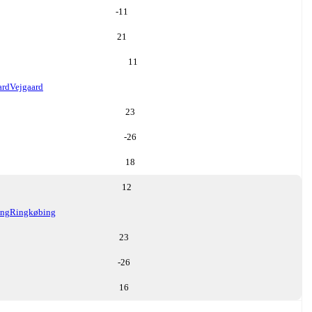
-11
21
11
ard
Vejgaard
23
-26
18
12
ing
Ringkøbing
23
-26
16