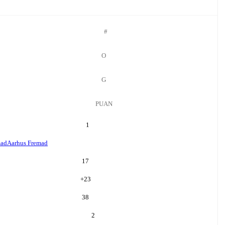
#
O
G
PUAN
1
mad
Aarhus Fremad
17
+
23
38
2