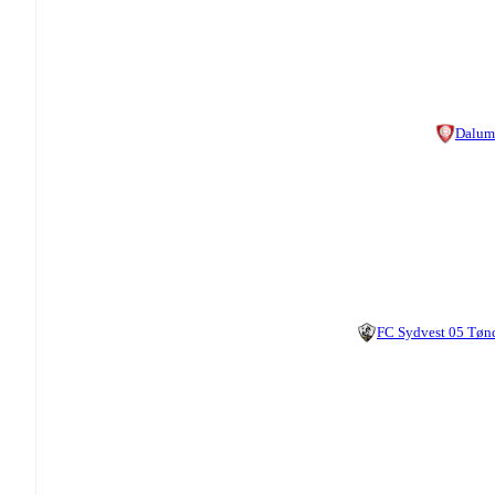
Dalum
FC Sydvest 05 Tøn