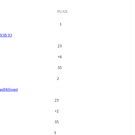
PUAN
1
 93
B 93
23
+
6
35
2
rød
Hillerød
23
+
2
35
3