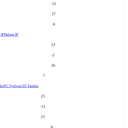
-12
27
6
 IF
Dalum IF
23
-2
26
7
der
FC Sydvest 05 Tønder
23
-12
25
8