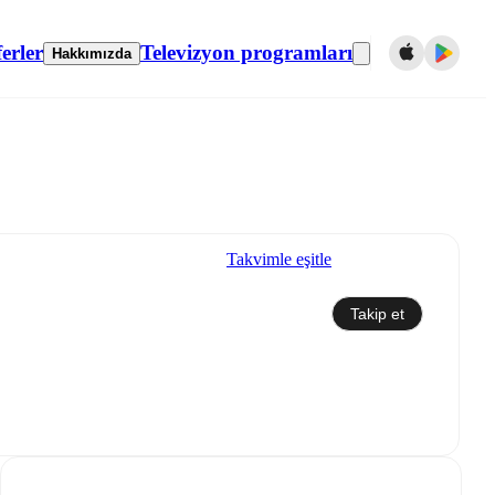
erler
Televizyon programları
Hakkımızda
Takvimle eşitle
Takip et