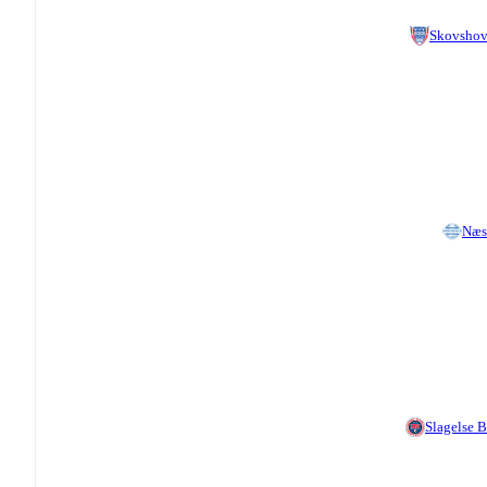
Skovsho
Næs
Slagelse 