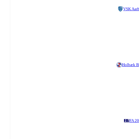
VSK Aar
Holbæk 
FA 2