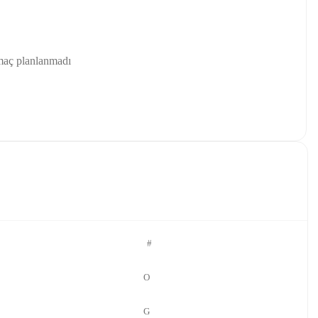
maç planlanmadı
#
O
G