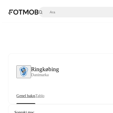
Ana içeriğe geç
Ringkøbing
Danimarka
Genel bakış
Tablo
Sonraki maç