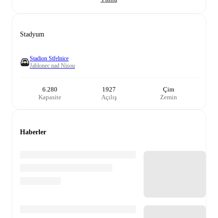
Stadyum
Stadion Střelnice
Jablonec nad Nisou
6.280
1927
Çim
Kapasite
Açılış
Zemin
Haberler