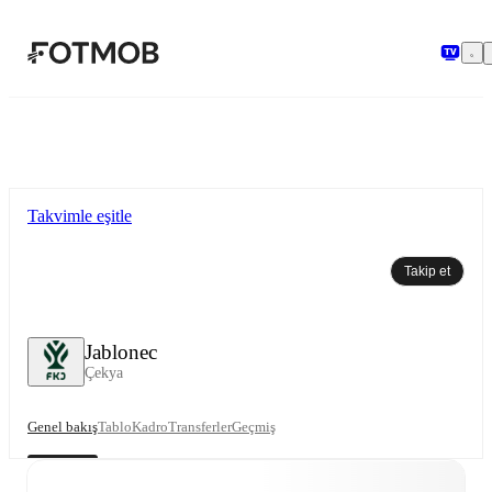
Ana içeriğe geç
Takvimle eşitle
Takip et
Jablonec
Çekya
Genel bakış
Tablo
Kadro
Transferler
Geçmiş