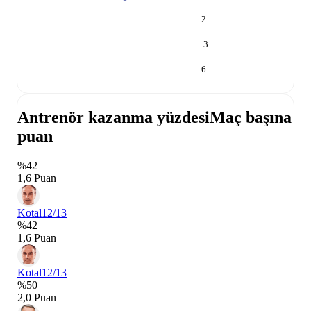
2
+
3
6
Antrenör kazanma yüzdesi
Maç başına
puan
%42
1,6 Puan
Kotal
12/13
%42
1,6 Puan
Kotal
12/13
%50
2,0 Puan