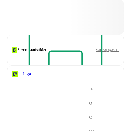
Sezon istatistikleri
Son başlayan 11
1. Liga
#
O
G