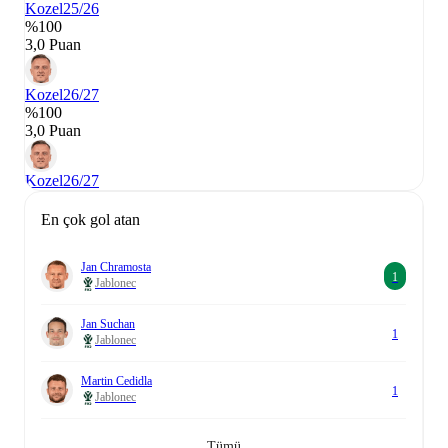
Kozel
25/26
%100
3,0 Puan
Kozel
26/27
%100
3,0 Puan
Kozel
26/27
En çok gol atan
Jan Chramosta
1
Jablonec
Jan Suchan
1
Jablonec
Martin Cedidla
1
Jablonec
Tümü