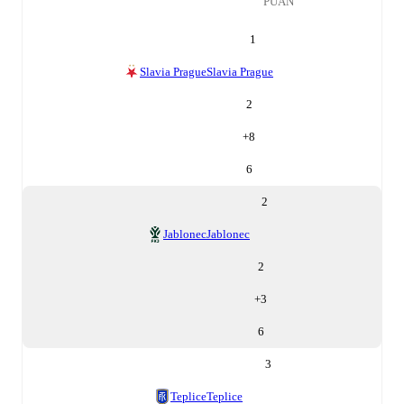
PUAN
1
Slavia Prague
Slavia Prague
2
+
8
6
2
Jablonec
Jablonec
2
+
3
6
3
Teplice
Teplice