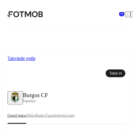
Ana içeriğe geç
Takvimle eşitle
Takip et
Burgos CF
İspanya
Genel bakış
Tablo
Kadro
Transferler
Geçmiş