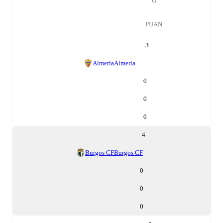
G
PUAN
3
Almeria
Almeria
0
0
0
4
Burgos CF
Burgos CF
0
0
0