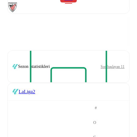
Sezon istatistikleri
Son başlayan 11
LaLiga2
#
O