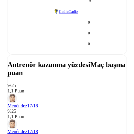
5
Cadiz
Cadiz
0
0
0
Antrenör kazanma yüzdesi
Maç başına
puan
%25
1,1 Puan
Menéndez
17/18
%25
1,1 Puan
Menéndez
17/18