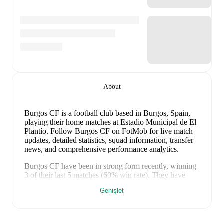
About
Burgos CF is a football club
based in Burgos, Spain
,
playing their home matches at Estadio Municipal de El
Plantío
.
Follow Burgos CF on FotMob for live match
updates, detailed statistics, squad information, transfer
news, and comprehensive performance analytics.
Burgos CF
have been in
strong form
recently, winning
3
of their last
5
matches (
60
% win rate). They have
scored
4
goals
and conceded
3
during this period.
Genişlet
Overall, finding the net has proven difficult.
Defensively, they have been solid, conceding an
average of 0.6 goals per game.
In the
LaLiga2
, they
faced
a
0
-
0
draw with
Almeria
,
a
1
-
0
win against