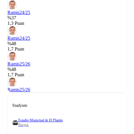
Ramis
24/25
%37
1,3 Puan
Ramis
24/25
%48
1,7 Puan
Ramis
25/26
%48
1,7 Puan
Ramis
25/26
Stadyum
Estadio Municipal de El Plantío
Burgos