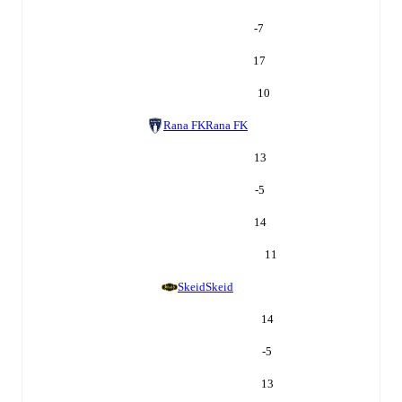
-7
17
10
Rana FK
Rana FK
13
-5
14
11
Skeid
Skeid
14
-5
13