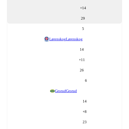
+
14
29
5
Lørenskog
Lørenskog
14
+
11
26
6
Grorud
Grorud
14
+
8
23