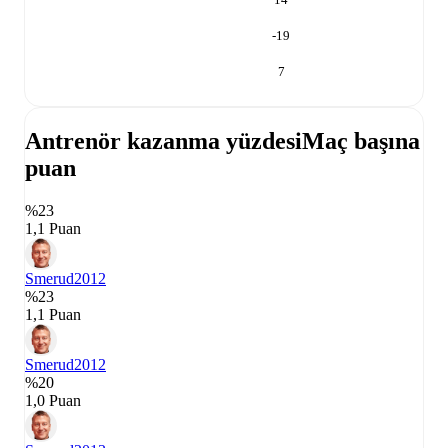
-19
7
Antrenör kazanma yüzdesi
Maç başına
puan
%23
1,1 Puan
Smerud
2012
%23
1,1 Puan
Smerud
2012
%20
1,0 Puan