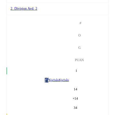
2. Divisjon Avd. 2
#
O
G
PUAN
1
Kjelsås
Kjelsås
14
+
14
34