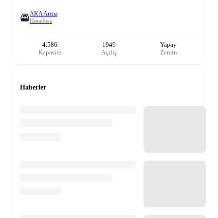
AKA Arena
Hønefoss
4.586
1949
Yapay
Kapasite
Açılış
Zemin
Haberler