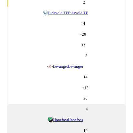
2
Eidsvold TF
Eidsvold TF
14
+
20
32
3
Levanger
Levanger
14
+
12
30
4
Hønefoss
Hønefoss
14