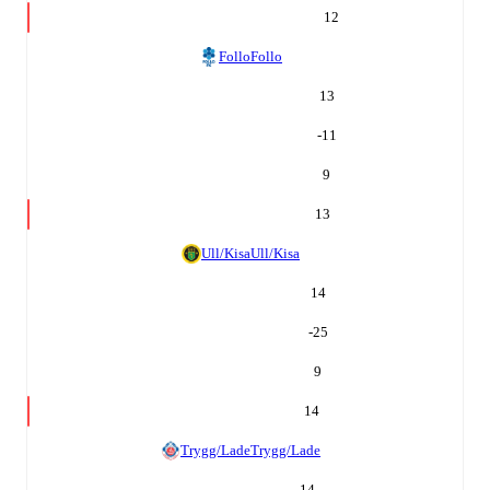
12
Follo
Follo
13
-11
9
13
Ull/Kisa
Ull/Kisa
14
-25
9
14
Trygg/Lade
Trygg/Lade
14