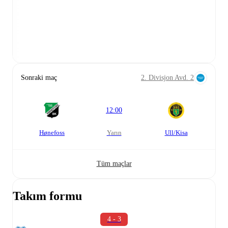
Sonraki maç
2. Divisjon Avd. 2
12:00
Hønefoss
yarın
Ull/Kisa
Tüm maçlar
Takım formu
4 - 3