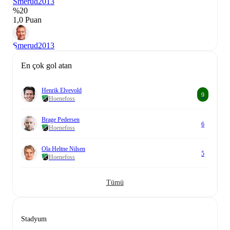
Smerud
2013
%20
1,0 Puan
Smerud
2013
En çok gol atan
Henrik Elvevold
9
Hoenefoss
Brage Pedersen
6
Hoenefoss
Ola Heltne Nilsen
5
Hoenefoss
Tümü
Stadyum