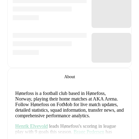
About
Hønefoss is a football club
based in Hønefoss,
Norway
, playing their home matches at AKA Arena
.
Follow Hønefoss on FotMob for live match updates,
detailed statistics, squad information, transfer news, and
comprehensive performance analytics.
Henrik Elvevold
leads
Hønefoss
's scoring
in league
play
with
9
goals
this season.
Brage Pedersen
has
contributed
6
, while
Ola Heltne Nilsen
has added
5
.