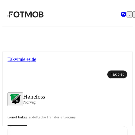
Ana içeriğe geç
Takvimle eşitle
Takip et
Hønefoss
Norveç
Genel bakış
Tablo
Kadro
Transferler
Geçmiş