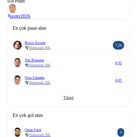
0,6 Puan
Baxter
2026
En çok puan alan
Rocco Ascone
7,26
Halmstads BK
Tim Rönning
6,93
Halmstads BK
Otso Liimatta
6,85
Halmstads BK
Tümü
En çok gol atan
Omar Faraj
3
Halmstads BK