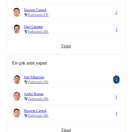
Hussein Carneil
2
Halmstads BK
Otso Liimatta
2
Halmstads BK
Tümü
En çok asist yapan
Joel Allansson
1
Halmstads BK
André Boman
1
Halmstads BK
Hussein Carneil
1
Halmstads BK
Tümü