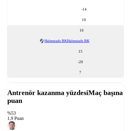
-14
10
16
Halmstads BK
Halmstads BK
15
-20
7
Antrenör kazanma yüzdesi
Maç başına
puan
%53
1,9 Puan