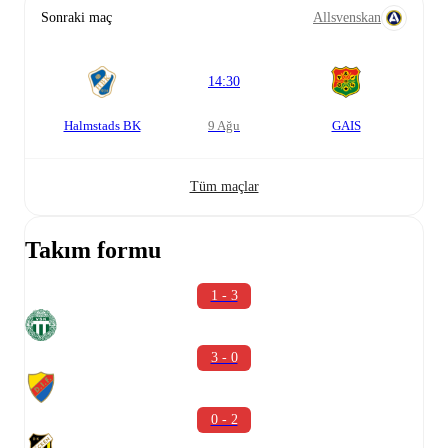
Sonraki maç
Allsvenskan
14:30
Halmstads BK
9 Ağu
GAIS
Tüm maçlar
Takım formu
1 - 3
3 - 0
0 - 2