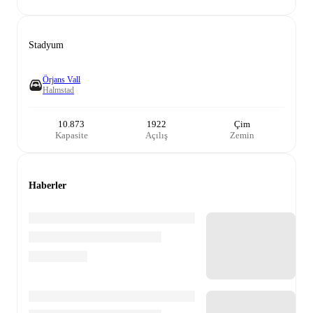
Stadyum
Örjans Vall
Halmstad
10.873
1922
Çim
Kapasite
Açılış
Zemin
Haberler