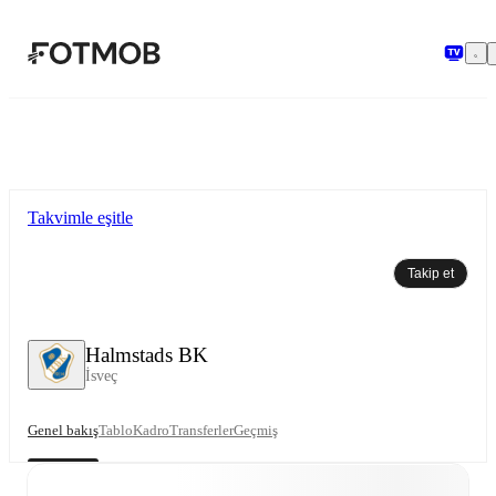
Ana içeriğe geç
Takvimle eşitle
Takip et
Halmstads BK
İsveç
Genel bakış
Tablo
Kadro
Transferler
Geçmiş