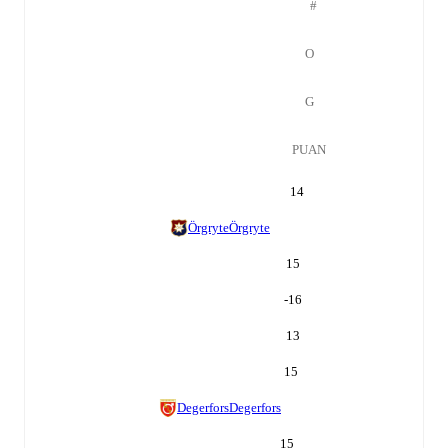
#
O
G
PUAN
14
Örgryte
Örgryte
15
-16
13
15
Degerfors
Degerfors
15