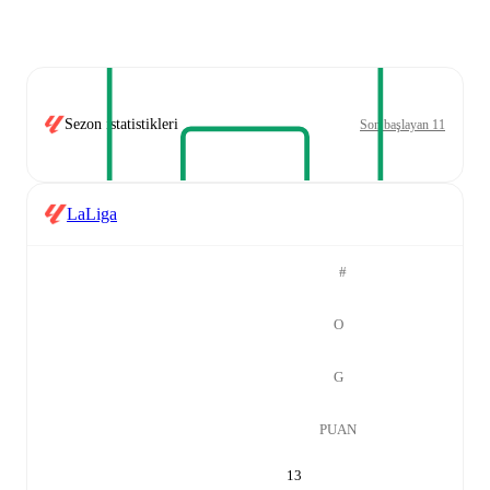
Sezon istatistikleri
Son başlayan 11
LaLiga
#
O
G
PUAN
13