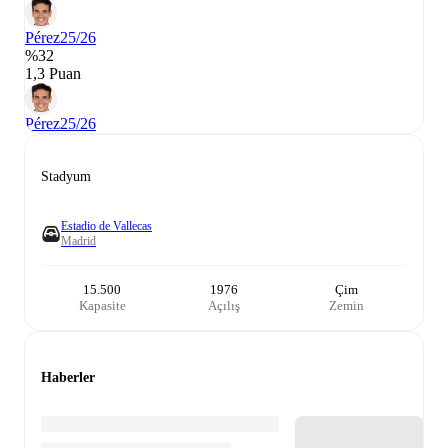
Pérez
25/26
%32
1,3 Puan
Pérez
25/26
Stadyum
Estadio de Vallecas
Madrid
15.500
1976
Çim
Kapasite
Açılış
Zemin
Haberler