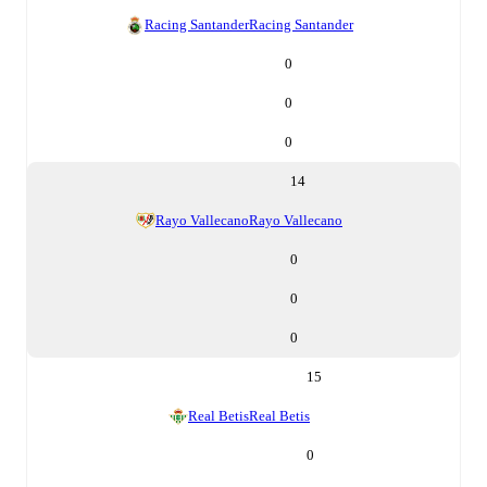
Racing Santander
Racing Santander
0
0
0
14
Rayo Vallecano
Rayo Vallecano
0
0
0
15
Real Betis
Real Betis
0