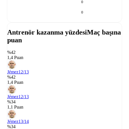
0
0
Antrenör kazanma yüzdesi
Maç başına
puan
%42
1,4 Puan
Jémez
12/13
%42
1,4 Puan
Jémez
12/13
%34
1,1 Puan
Jémez
13/14
%34