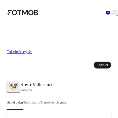
Ana içeriğe geç
Takvimle eşitle
Takip et
Rayo Vallecano
İspanya
Genel bakış
Tablo
Kadro
Transferler
Geçmiş