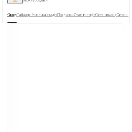
Міжнародний
Огляд
Таблиця
Фінальна стадія
Поєдинки
Стат. гравців
Стат. команд
Сезони